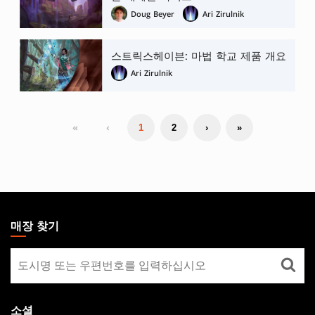
Doug Beyer
Ari Zirulnik
스트릭스헤이븐: 마법 학교 제품 개요
Ari Zirulnik
«
‹
1
2
›
»
MAGIC:
THE
매장 찾기
GATHERING
매
FOOTER
장
찾
기
소셜