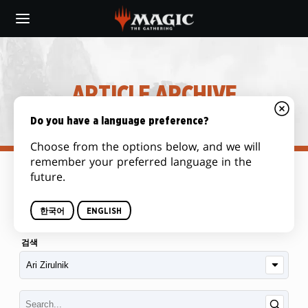
Skip
to
main
content
ARTICLE ARCHIVE
Do you have a language preference?
Choose from the options below, and we will
remember your preferred language in the
future.
범주
한국어
ENGLISH
검색