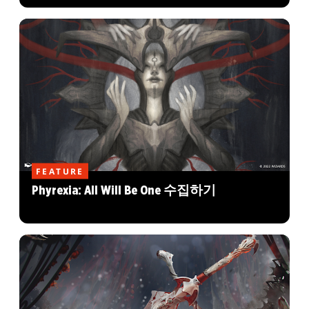
FEATURE
Phyrexia: All Will Be One 수집하기