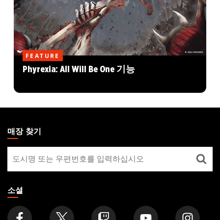
FEATURE
Phyrexia: All Will Be One 기능
MAGIC:
THE
매장 찾기
GATHERING
매
FOOTER
장
찾
기
소셜