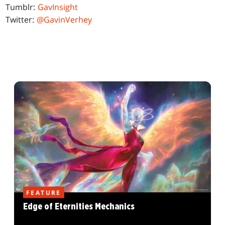
Tumblr:
GavInsight
Twitter:
@GavinVerhey
FEATURE
Edge of Eternities Mechanics