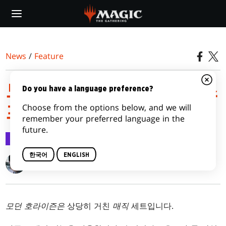
Skip
to
main
content
News
/
Feature
모던 호라이즌 프리릴리즈
Do you have a language preference?
Choose from the options below, and we will
프라이머
remember your preferred language in the
future.
Feature
2019.06.06
한국어
ENGLISH
Gavin Verhey
모던 호라이즌은
상당히 거친
매직
세트입니다.