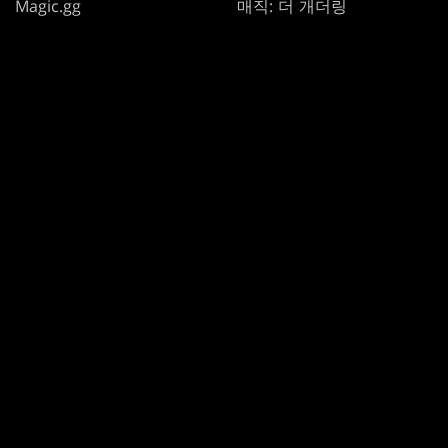
Magic.gg
매직: 더 개더링
Store & Events Locator
카드 데이터베이스
Secret Lair
SpellTable
사용 약관
윤리 강령
개인정보 보호정책
고객 지원
팬 콘텐츠 정책
내 개인정보를 판매하거나 공유하지 마십시오