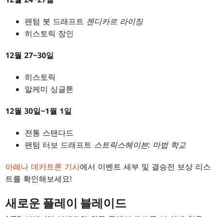
팬텀 봇 드래프트
젠디카르 라이징
히스토릭 장인
12월 27~30일
히스토릭
알케미 싱글톤
12월 30일~1월 1일
전통 스탠다드
팬텀 터보 드래프트
스트릭스헤이븐: 마법 학교
아레나 데카트론 기사
에서 이벤트 세부 및 결승전 보상 리스
트를 확인해보세요!
새로운 플레이 블레이드