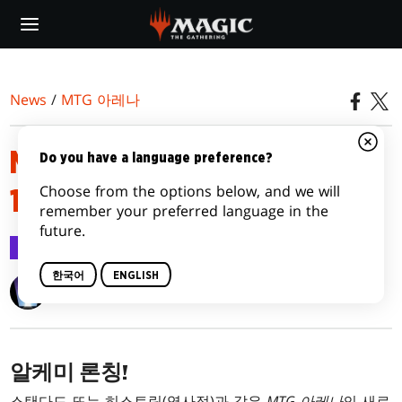
Skip
to
main
content
News
/
MTG 아레나
MTG 아레나 공지 – 2021년
Do you have a language preference?
Choose from the options below, and we will
12월 8일
remember your preferred language in the
future.
MTG 아레나
2021.12.09
한국어
ENGLISH
Wizards of the Coast
알케미 론칭!
스탠다드 또는 히스토릭(역사적)과 같은
MTG 아레나
의 새로