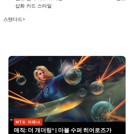
삽화 카드 스타일
스탠다드>
MTG 아레나
매직: 더 개더링® | 마블 수퍼 히어로즈가