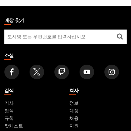
MAGIC:
THE
매장 찾기
GATHERING
매
FOOTER
장
찾
기
소셜
검색
회사
기사
정보
형식
계정
규칙
채용
팟캐스트
지원