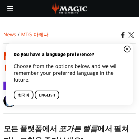
Skip
to
main
content
News
/
MTG 아레나
MTG 아레나 공지사항, 2021
Do you have a language preference?
Choose from the options below, and we will
년 7월 21일
remember your preferred language in the
future.
MTG 아레나
2021.07.21
한국어
ENGLISH
Wizards of the Coast
모든 플랫폼에서
포가튼 렐름
에서 펼쳐