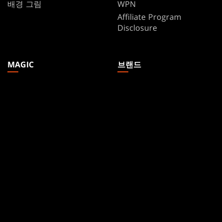
배경 그림
WPN
Affiliate Program
Disclosure
MAGIC
브랜드
매직: 더 개더링
Dungeons & Dragons
MTG 아레나
Duel Masters
Magic.gg
매직: 더 개더링
Store & Events Locator
카드 데이터베이스
Secret Lair
SpellTable