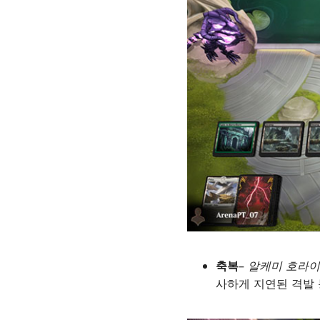
축복
–
알케미 호라이
사하게 지연된 격발