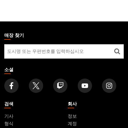
MAGIC:
THE
매장 찾기
GATHERING
매
FOOTER
장
찾
기
소셜
검색
회사
기사
정보
형식
계정