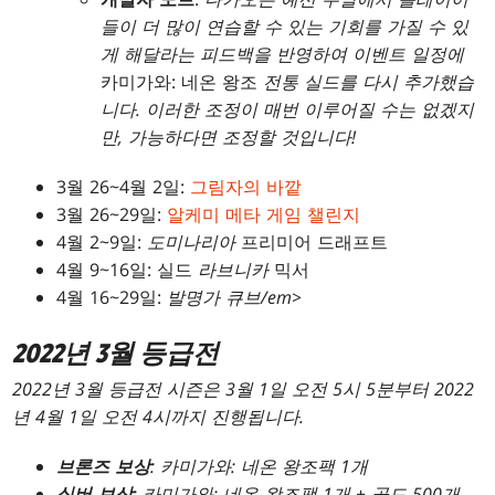
들이 더 많이 연습할 수 있는 기회를 가질 수 있
게 해달라는 피드백을 반영하여 이벤트 일정에
카미가와: 네온 왕조
전통 실드를 다시 추가했습
니다. 이러한 조정이 매번 이루어질 수는 없겠지
만, 가능하다면 조정할 것입니다!
3월 26~4월 2일:
그림자의 바깥
3월 26~29일:
알케미 메타 게임 챌린지
4월 2~9일:
도미나리아
프리미어 드래프트
4월 9~16일: 실드
라브니카
믹서
4월 16~29일:
발명가 큐브/em>
2022년 3월 등급전
2022년 3월 등급전 시즌은 3월 1일 오전 5시 5분부터 2022
년 4월 1일 오전 4시까지 진행됩니다.
브론즈 보상
:
카미가와: 네온 왕조
팩 1개
실버 보상
:
카미가와: 네온 왕조
팩 1개 + 골드 500개