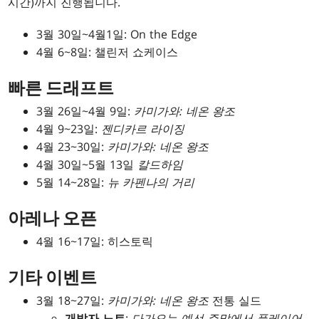
시간)까지 진행됩니다.
3월 30일~4월1일: On the Edge
4월 6~8일: 챌린저 쇼케이스
빠른 드래프트
3월 26일~4월 9일:
카미가와: 네온 왕조
4월 9~23일:
젠디카르 라이징
4월 23~30일:
카미가와: 네온 왕조
4월 30일~5월 13일
칼드하임
5월 14~28일:
뉴 카펜나의 거리
아레나 오픈
4월 16~17일: 히스토릭
기타 이벤트
3월 18~27일:
카미가와: 네온 왕조
전통 실드
개발자 노트
:
다가오는 예선 주말에서 플레이어