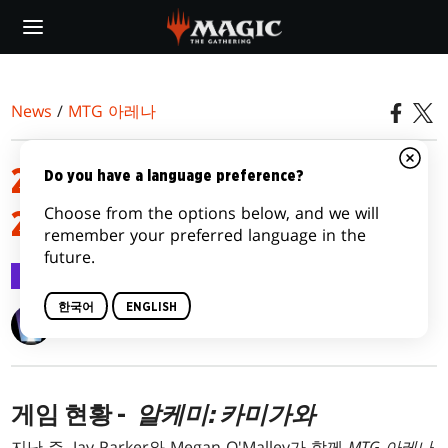
Skip
to
main
content
News
/
MTG 아레나
2022년 MTG 아레나 공지 –
Do you have a language preference?
Choose from the options below, and we will
2022년 3월 23일
remember your preferred language in the
future.
MTG 아레나
2022.03.24
한국어
ENGLISH
Wizards of the Coast
게임 현황 -
알케미: 카미가와
지난 주, Jay Parker와 Megan O'Malley가 함께
MTG 아레나