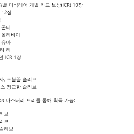
자들
미식레어 개별 카드 보상(ICR) 10장
 12장
씩
 곤티
, 올리비아
 유마
라 리
 ICR 1장
자, 프블뜹 슬리브
이스 정교한 슬리브
ion
마스터리 트리를 통해 획득 가능:
슬리브
슬리브
 슬리브