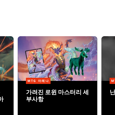
MTG 아레나
M
블
가려진 로윈 마스터리 세
난
아
부사항