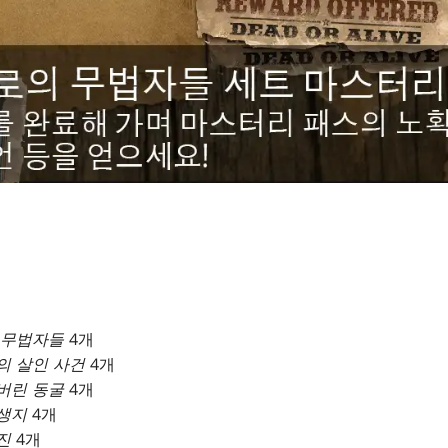
 무법자들
4개
의 살인 사건
4개
버린 동굴
4개
생지
4개
진
4개