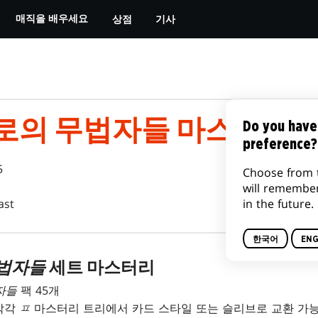
상점
기사
매직을 배우세요
로의 무법자들 마스터리 
Do you have
preference?
5
Choose from 
will remembe
in the future.
ast
한국어
ENG
무법자들
세트 마스터리
자들
팩 45개
(각각
ㅍ
마스터리 트리에서 카드 스타일 또는 슬리브로 교환 가능