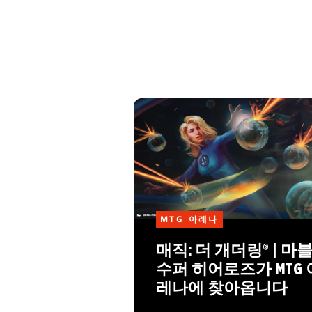
MTG 아레나
매직: 더 개더링® | 마
수퍼 히어로즈가 MTG 
레나에 찾아옵니다