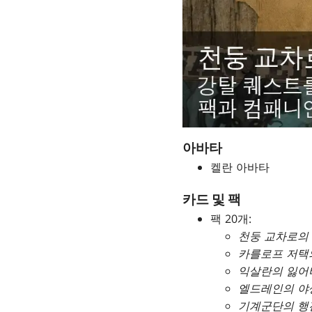
아바타
켈란 아바타
카드 및 팩
팩 20개:
천둥 교차로의
카를로프 저택
익살란의 잃어
엘드레인의 야
기계군단의 행