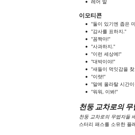
레어 말
이모티콘
"둘이 있기엔 좁은 
"감사를 표하지."
"꼼짝마!"
"사과하지."
"이런 세상에!"
"대박이야!"
"새들이 먹잇감을 찾
"이럇!"
"말에 올라탈 시간이군
"워워, 이봐!"
천둥 교차로의 
천둥 교차로의 무법자들
세
스터리 패스를 소유한 플레