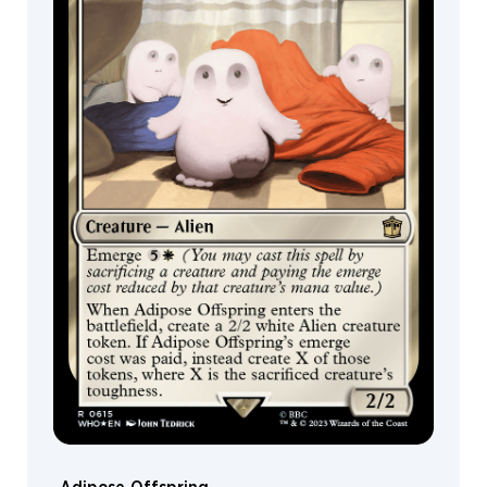
Outside
Mutter's
Spiral
Mars
Saga
Alien
Insect
Scout
Rebel
Alfava
Metraxis
Aura
Island
Robot
Dog