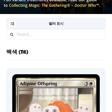
to
Collecting
Magic: The Gathering® – Doctor Who™
.
필터 표시
백색 (116)
RESET
FILTER
새
로
운
카
드
수