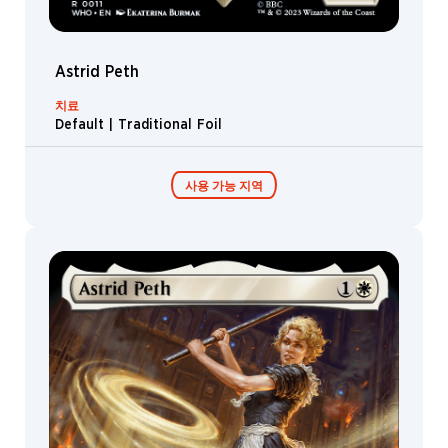
Astrid Peth
치료
Default | Traditional Foil
사용 가능 지역
Timey-Wimey
콜렉터 부스터 /
커맨더 덱
디스플레이