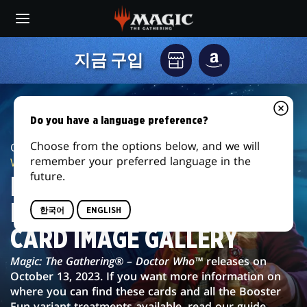
Skip
to
main
MAGIC:
content
지금 구입
지
AMAZON
THE
역
GATHERING®
게
임
Do you have a language preference?
–
매
장
Choose from the options below, and we will
Card Image Gallery /
Magic: The Gathering® – Doctor
DOCTOR
remember your preferred language in the
Who™
WHO™
future.
MAGIC: THE GATHERING® –
CARD
DOCTOR WHO™
한국어
ENGLISH
IMAGE
CARD IMAGE GALLERY
GALLERY
Magic: The Gathering® – Doctor Who™
releases on
October 13, 2023. If you want more information on
where you can find these cards and all the Booster
Fun variant treatments available, read our guide