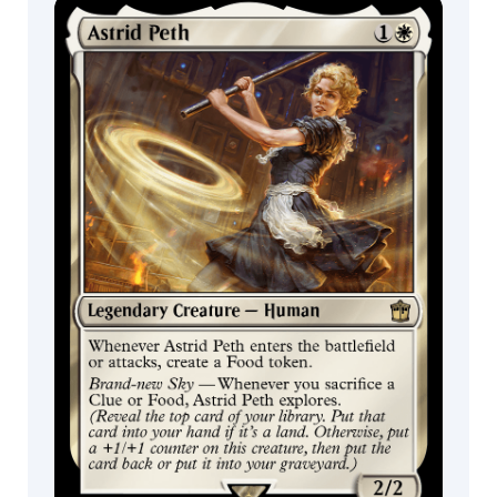
Unknown
콜렉터 부스터 /
디스플레이
Planet
Time
Spacecraft
Cyberman
Skaro
The
Dalek
Asylum
Horror
Golem
Demon
Moon