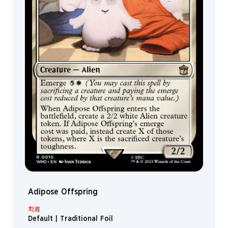
집
가
정
보
색
백
색
청
색
흑
색
적
색
Adipose Offspring
녹
색
치료
멀
Default | Traditional Foil