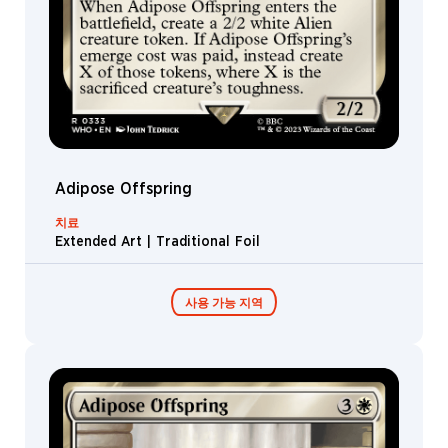
Enchantment
Soldier
/
지
도
디
Phenomenon
Earth
스
Sorcery
Advisor
플
유
레
Instant
Vehicle
형
이
Forest
커
맨
Plains
하
더
Adipose Offspring
Dinosaur
위
덱
유
Detective
치료
Timey-
형
More
Extended Art | Traditional Foil
Wimey
Clue
Masters
Necros
of Evil
Doctor
세
사용 가능 지역
Scientist
Who
Paradox
트
Power
Warrior
Launch
Time
Party
제
Lord
콜렉터 부스터 /
Promo
품
디스플레이
Androzani
Minor