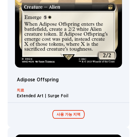
New
Earth
Horsehead
Nebula
Warlock
Whale
The
Library
Apalapucia
Fish
Adipose Offspring
Pilot
치료
Extended Art | Surge Foil
Kandoka
Beast
사용 가능 지역
Lizard
Worm
Darillium