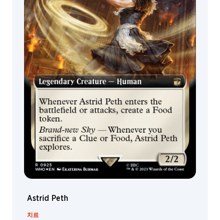
Astrid Peth
치료