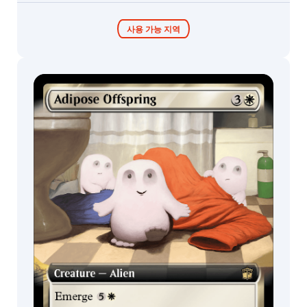
티
컬
러
사용 가능 지역
무
색
마
Default
법
Timey-Wimey
콜렉터 부스터 /
커맨더 덱
Traditional
디스플레이
물
Foil
커
체
먼
Extended
대
Art
언
지
커
Blast
Surge
from
먼
Foil
the
Foil
레
Past
Etched
어
Artifact
치
콜
Showcase
미
료
렉
Creature
Equipment
식
터
레
Plane
Human
부
어
스
희
Land
Artificer
터
대
귀