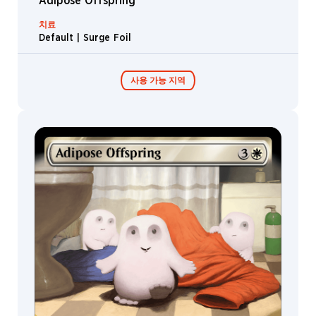
Adipose Offspring
Rogue
Mountain
치료
Default | Surge Foil
Swamp
Gallifrey
사용 가능 지역
Dalek
Trenzalore
Doctor
콜렉터 부스터 /
Zombie
디스플레이
Noble
Angel
Eye
Shapeshifter
Incarnation
Rhino
Cleric