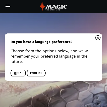
Skip
to
main
content
Do you have a language preference?
Choose from the options below, and we will
remember your preferred language in the
future.
한국어
ENGLISH