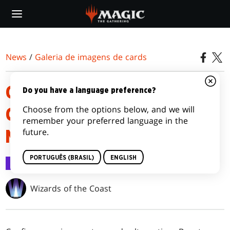
Skip
to
main
content
News
/
Galeria de imagens de cards
GALERIA DE IMAGENS DE
Do you have a language preference?
Choose from the options below, and we will
CARDS ALTERNATIVOS DE
remember your preferred language in the
future.
MARCHA DAS MÁQUINAS
PORTUGUÊS (BRASIL)
ENGLISH
Galeria de imagens de cards
29 mar 2023
Wizards of the Coast