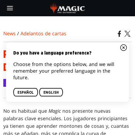
Skip
to
main
content
News
/
Adelantos de cartas
PRESENTAMOS LA MECÁNICA
Do you have a language preference?
Choose from the options below, and we will
DE REBATIR
remember your preferred language in the
future.
Adelantos de cartas
25 mar 2021
ESPAÑOL
ENGLISH
No es habitual que
Magic
nos presente nuevas
palabras clave esenciales. Los jugadores principiantes
ya tienen que aprender montones de cosas y, cuantas
más se añadan, más se complica la curva de