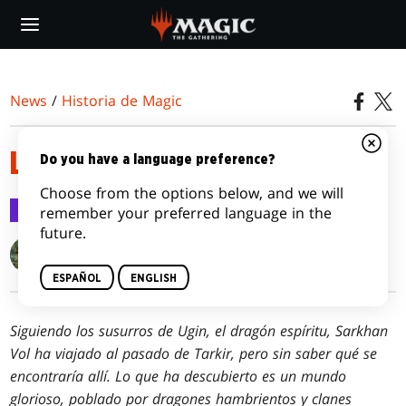
Skip
to
main
content
News
/
Historia de Magic
LA HISTORIA REESCRITA
Do you have a language preference?
Choose from the options below, and we will
Historia de Magic
22 ene 2015
remember your preferred language in the
future.
Doug Beyer
ESPAÑOL
ENGLISH
Siguiendo los susurros de Ugin, el dragón espíritu, Sarkhan
Vol ha viajado al pasado de Tarkir, pero sin saber qué se
encontraría allí. Lo que ha descubierto es un mundo
glorioso, poblado por dragones hambrientos y clanes