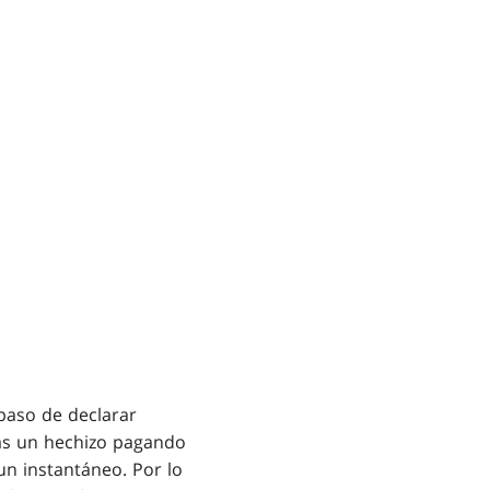
Comodín de
MTG Arena
paso de declarar
zas un hechizo pagando
un instantáneo. Por lo