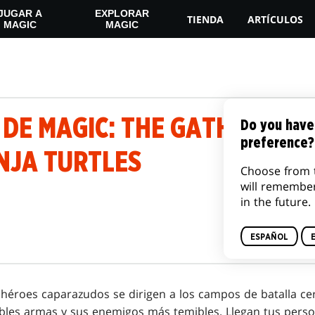
JUGAR A
EXPLORAR
TIENDA
ARTÍCULOS
MAGIC
MAGIC
DE MAGIC: THE GATHERING 
Do you have
preference?
NJA TURTLES
Choose from 
will remembe
in the future.
ESPAÑOL
héroes caparazudos se dirigen a los campos de batalla cer
eíbles armas y sus enemigos más temibles. Llegan tus pers