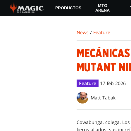
Skip
MTG
PRODUCTOS
to
ARENA
main
content
News
/
Feature
MECÁNICAS 
MUTANT NI
Feature
17 feb 2026
Matt Tabak
Cowabunga, colega. Los 
fieros aliados, sus incr