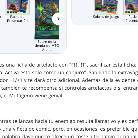
o
Packs de
Sobres de juego
Comodín de
Packs
Presentación
MTG Arena
Present
Sobre de
Sobre de la
Limitado de
tienda de MTG
MTG Arena
Arena
 una ficha de artefacto con “{1}, {T}, sacrificar esta fich
vo. Activa esto solo como un conjuro”. Sabiendo lo extrava
dor +1/+1 y te dará otro adicional. Además de la evidente 
n también te recompensa si controlas artefactos o si entra
o, el Mutágeno viene genial.
tras te lanzas hacia tu enemigo resulta llamativo y es pe
 una viñeta de cómic, pero, en ocasiones, es preferible qu
a palabra clave que te ofrece un coste alternativo opcional