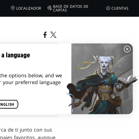
BASE DE DATOS DE
LOCALIZADOR
CUENTAS
CARTAS
| TEENAGE
 a language
the options below, and we
r your preferred language
ENGLISH
ca de ti junto con sus
onajes favoritos, aunque