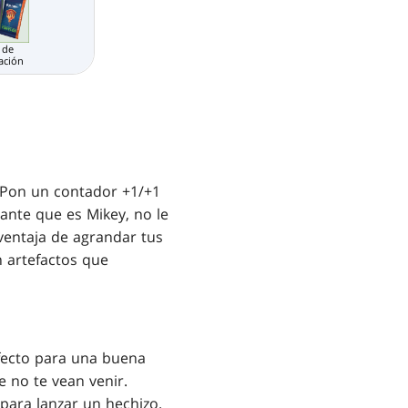
 de
ación
a: Pon un contador +1/+1
gante que es Mikey, no le
ventaja de agrandar tus
n artefactos que
rfecto para una buena
e no te vean venir.
 para lanzar un hechizo.