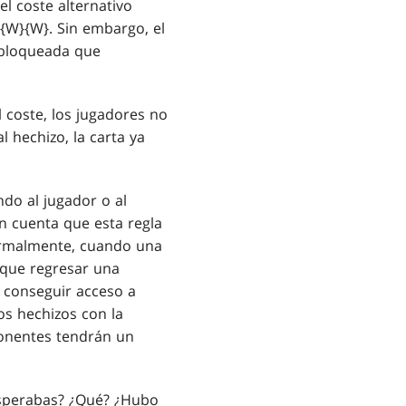
el coste alternativo
2}{W}{W}. Sin embargo, el
 bloqueada que
 coste, los jugadores no
 hechizo, la carta ya
ndo al jugador o al
n cuenta que esta regla
 Normalmente, cuando una
e que regresar una
 conseguir acceso a
os hechizos con la
ponentes tendrán un
 esperabas? ¿Qué? ¿Hubo