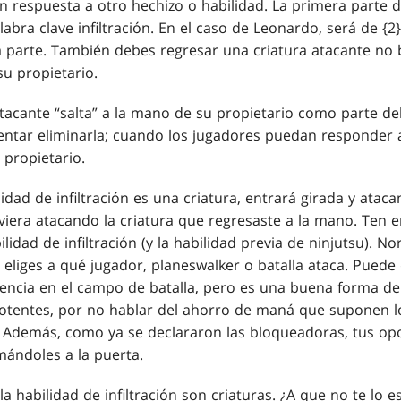
n respuesta a otro hechizo o habilidad. La primera parte d
alabra clave infiltración. En el caso de Leonardo, será de {
a parte. También debes regresar una criatura atacante no
su propietario.
tacante “salta” a la mano de su propietario como parte del
ntar eliminarla; cuando los jugadores puedan responder al
 propietario.
lidad de infiltración es una criatura, entrará girada y ataca
iera atacando la criatura que regresaste a la mano. Ten e
bilidad de infiltración (y la habilidad previa de ninjutsu).
 eliges a qué jugador, planeswalker o batalla ataca. Pued
sencia en el campo de batalla, pero es una buena forma de
potentes, por no hablar del ahorro de maná que suponen l
ón. Además, como ya se declararon las bloqueadoras, tus o
ándoles a la puerta.
la habilidad de infiltración son criaturas. ¿A que no te lo