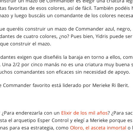
onstruir un mazo de Commander es elegir una criatura leg
tas favoritas de esos colores, así de fácil. También podéis 
 mazo y luego buscáis un comandante de los colores necesa
ue queréis construir un mazo de Commander azul, negro, 
ntes de cuatro colores, ¿no? Pues bien, Yidris puede se
que construir el mazo.
antes exigen que diseñéis la baraja en torno a ellos, co
. Una 2/2 por cinco manás no es una criatura muy buena 
muchos comandantes son eficaces sin necesidad de apoyo.
 Commander favorito está liderado por Merieke Ri Berit.
? ¿Para enderezarla con un
Elixir de los mil años
? ¿Para sac
ta el arquetipo Esper Control y elegí a Merieke porque es
nas para esa estrategia, como
Oloro, el asceta inmortal
o 