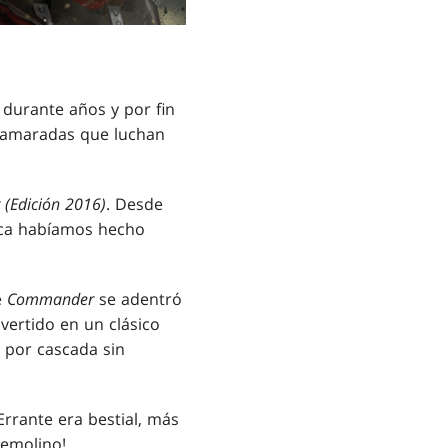
durante años y por fin
 camaradas que luchan
(Edición 2016)
. Desde
unca habíamos hecho
e
Commander
se adentró
nvertido en un clásico
s por cascada sin
Errante era bestial, más
Remolino!