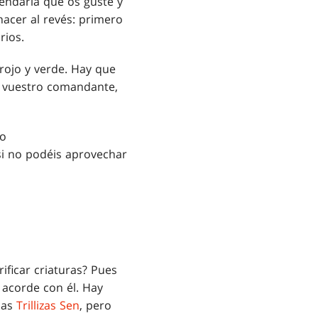
endaria que os guste y
hacer al revés: primero
rios.
rojo y verde. Hay que
r vuestro comandante,
mo
si no podéis aprovechar
rificar criaturas? Pues
 acorde con él. Hay
las
Trillizas Sen
, pero