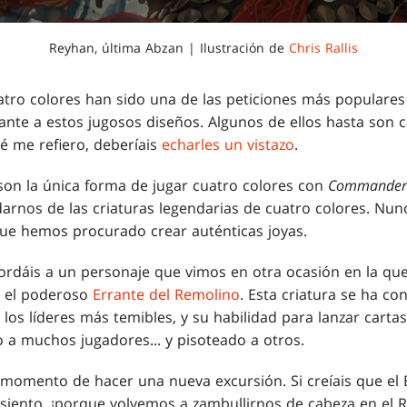
Reyhan, última Abzan | Ilustración de
Chris Rallis
ro colores han sido una de las peticiones más populares 
uante a estos jugosos diseños. Algunos de ellos hasta son
ué me refiero, deberíais
echarles un vistazo
.
on la única forma de jugar cuatro colores con
Commander 
arnos de las criaturas legendarias de cuatro colores. N
que hemos procurado crear auténticas joyas.
rdáis a un personaje que vimos en otra ocasión en la qu
: el poderoso
Errante del Remolino
. Esta criatura se ha co
los líderes más temibles, y su habilidad para lanzar carta
a muchos jugadores... y pisoteado a otros.
 momento de hacer una nueva excursión. Si creíais que el 
 asiento, ¡porque volvemos a zambullirnos de cabeza en el 