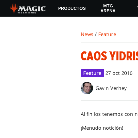
Skip
MTG
PRODUCTOS
to
ARENA
main
content
News
/
Feature
CAOS YIDR
Feature
27 oct 2016
Gavin Verhey
Al fin los tenemos con 
¡Menudo notición!