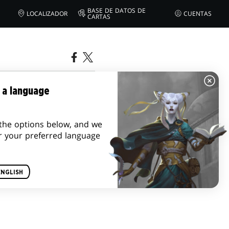
BASE DE DATOS DE
LOCALIZADOR
CUENTAS
CARTAS
 a language
the options below, and we
r your preferred language
ENGLISH