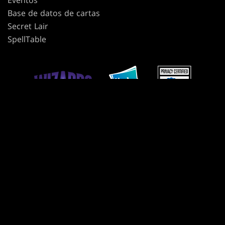
Base de datos de cartas
Secret Lair
SpellTable
TÉRMINOS DE USO
CÓDIGO DE CONDUCTA
POLÍTICA DE PRIVACIDAD
ATENCIÓN AL CLIENTE
POLÍTICA DE CONTENIDO DE FANS
NO QUIERO QUE SE VENDA NI COMPARTA MI INFORMACIÓN PERSONAL.
SUS OPCIONES DE PRIVACIDAD