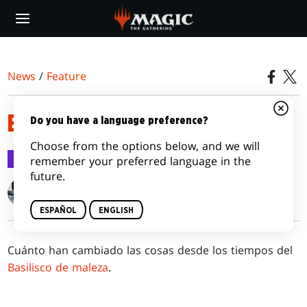
Skip
to
main
content
News
/
Feature
EL TOQUE DE LA MUERTE
Do you have a language preference?
Choose from the options below, and we will
Feature
20 jul 2017
remember your preferred language in the
future.
Gavin Verhey
ESPAÑOL
ENGLISH
Cuánto han cambiado las cosas desde los tiempos del
Basilisco de maleza
.