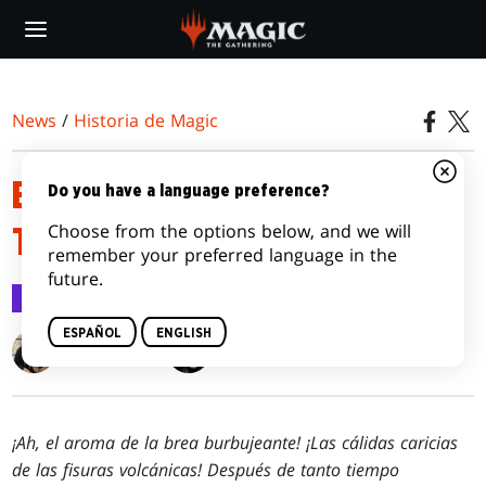
Skip
to
main
content
News
/
Historia de Magic
EPISODIO 3: LA SAGA DE
Do you have a language preference?
Choose from the options below, and we will
TIBALT
remember your preferred language in the
future.
Historia de Magic
21 ene 2021
ESPAÑOL
ENGLISH
Roy Graham
Jenna Helland
¡Ah, el aroma de la brea burbujeante! ¡Las cálidas caricias
de las fisuras volcánicas! Después de tanto tiempo