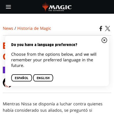
Skip
to
main
content
News
/
Historia de Magic
EPISODIO 5: LAS DOS
Do you have a language preference?
Choose from the options below, and we will
GUARDIANAS
remember your preferred language in the
future.
Historia de Magic
30 sep 2020
ESPAÑOL
ENGLISH
A. T. Greenblatt
Mientras Nissa se disponía a luchar contra quienes
había considerado sus aliados, se preguntó si