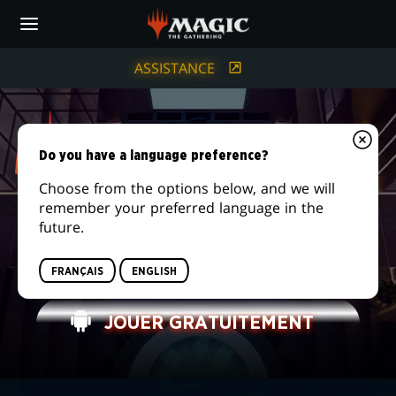
Skip
to
main
content
ASSISTANCE
Do you have a language preference?
Choose from the options below, and we will
remember your preferred language in the
future.
MAGIC:
MEILLEUR QUE JAMAIS. MAINTENANT SUR
MOBILE.
THE
FRANÇAIS
ENGLISH
GATHERING
JOUER GRATUITEMENT
ARENA