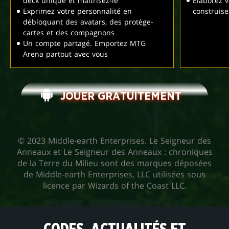
deck unique et maîtrisez-le
Élaborez v
Exprimez votre personnalité en
construis
débloquant des avatars, des protège-
cartes et des compagnons
Un compte partagé. Emportez MTG
Arena partout avec vous
JOUER GRATUITEMENT
© 2023 Middle-earth Enterprises. Le Seigneur des
Anneaux et Le Seigneur des Anneaux : chroniques
de la Terre du Milieu sont des marques déposées
de Middle-earth Enterprises, LLC utilisées sous
licence par Wizards of the Coast LLC.