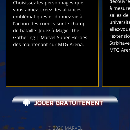
découvre
Choisissez les personnages que
à mesure
vous aimez, créez des alliances
salles de
emblématiques et donnez vie à
universit
l'action des comics sur le champ
allez-vou
de bataille. Jouez à Magic: The
l’extensi
Gathering | Marvel Super Heroes
Strixhav
dès maintenant sur MTG Arena.
MTG Are
JOUER GRATUITEMENT
©️ 2026 MARVEL