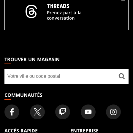
THREADS
Prenez part à la
conversation
MAGIC:
THE
TROUVER UN MAGASIN
GATHERING
Trouver
FOOTER
un
magasin
COMMUNAUTÉS
ACCÈS RAPIDE
ENTREPRISE