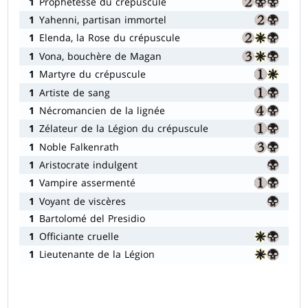
1
Prophétesse du crépuscule
1
Yahenni, partisan immortel
1
Elenda, la Rose du crépuscule
1
Vona, bouchère de Magan
1
Martyre du crépuscule
1
Artiste de sang
1
Nécromancien de la lignée
1
Zélateur de la Légion du crépuscule
1
Noble Falkenrath
1
Aristocrate indulgent
1
Vampire assermenté
1
Voyant de viscères
1
Bartolomé del Presidio
1
Officiante cruelle
1
Lieutenante de la Légion