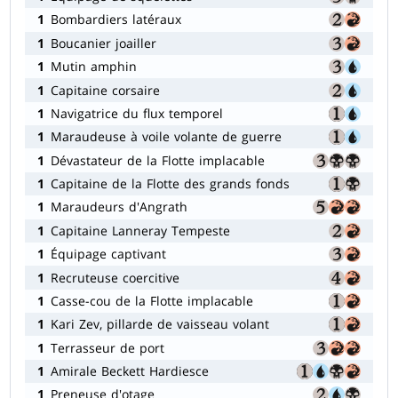
1
Bombardiers latéraux
1
Boucanier joailler
1
Mutin amphin
1
Capitaine corsaire
1
Navigatrice du flux temporel
1
Maraudeuse à voile volante de guerre
1
Dévastateur de la Flotte implacable
1
Capitaine de la Flotte des grands fonds
1
Maraudeurs d'Angrath
1
Capitaine Lanneray Tempeste
1
Équipage captivant
1
Recruteuse coercitive
1
Casse-cou de la Flotte implacable
1
Kari Zev, pillarde de vaisseau volant
1
Terrasseur de port
1
Amirale Beckett Hardiesce
1
Preneuse d'otage