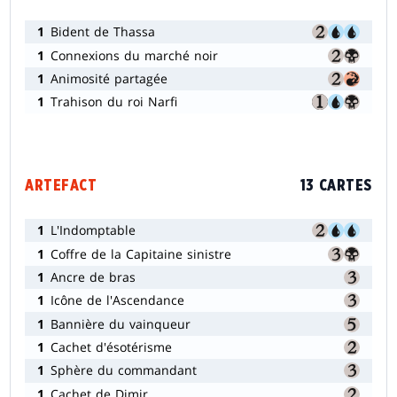
1
Bident de Thassa
1
Connexions du marché noir
1
Animosité partagée
1
Trahison du roi Narfi
ARTEFACT
13 CARTES
1
L'Indomptable
1
Coffre de la Capitaine sinistre
1
Ancre de bras
1
Icône de l'Ascendance
1
Bannière du vainqueur
1
Cachet d'ésotérisme
1
Sphère du commandant
1
Cachet de Dimir