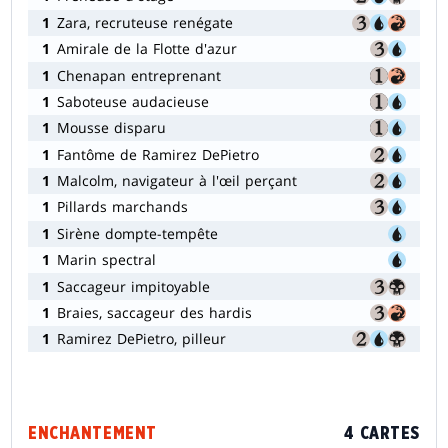
1
Zara, recruteuse renégate
1
Amirale de la Flotte d'azur
1
Chenapan entreprenant
1
Saboteuse audacieuse
1
Mousse disparu
1
Fantôme de Ramirez DePietro
1
Malcolm, navigateur à l'œil perçant
1
Pillards marchands
1
Sirène dompte-tempête
1
Marin spectral
1
Saccageur impitoyable
1
Braies, saccageur des hardis
1
Ramirez DePietro, pilleur
ENCHANTEMENT
4 CARTES