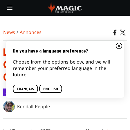
Skip
to
main
content
News
/
Annonces
LISTES DES DECKS
Do you have a language preference?
Choose from the options below, and we will
COMMANDER LES CAVERNES
remember your preferred language in the
future.
OUBLIÉES D'IXALAN
FRANÇAIS
ENGLISH
Annonces
1 nov. 2023
Kendall Pepple