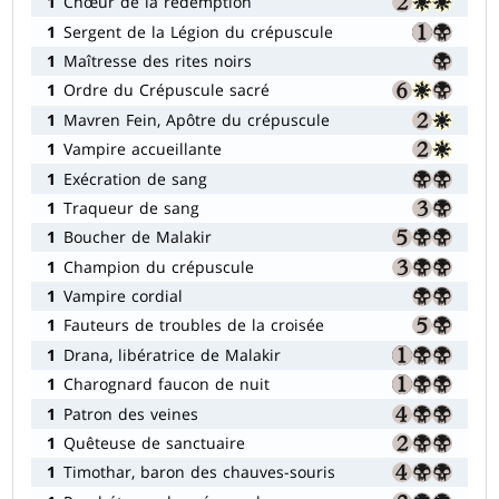
1
Chœur de la rédemption
1
Sergent de la Légion du crépuscule
1
Maîtresse des rites noirs
1
Ordre du Crépuscule sacré
1
Mavren Fein, Apôtre du crépuscule
1
Vampire accueillante
1
Exécration de sang
1
Traqueur de sang
1
Boucher de Malakir
1
Champion du crépuscule
1
Vampire cordial
1
Fauteurs de troubles de la croisée
1
Drana, libératrice de Malakir
1
Charognard faucon de nuit
1
Patron des veines
1
Quêteuse de sanctuaire
1
Timothar, baron des chauves-souris