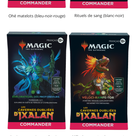
Rituels de sang (blanc-noir)
Ohé matelots (bleu-noir-rouge)