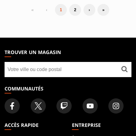
«
‹
1
2
›
»
MAGIC:
THE
TROUVER UN MAGASIN
GATHERING
Trouver
FOOTER
un
magasin
COMMUNAUTÉS
ACCÈS RAPIDE
ENTREPRISE