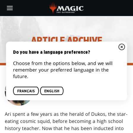
Skip
to
main
content
ARTICLE ARCHIVE
Do you have a language preference?
Choose from the options below, and we will
remember your preferred language in the
future.
ARI LEVITCH
FRANÇAIS
ENGLISH
Ari spent a few years as the herald of Dukos, the star-
eating cosmic squid, before becoming a high school
history teacher. Now that he has been inducted into