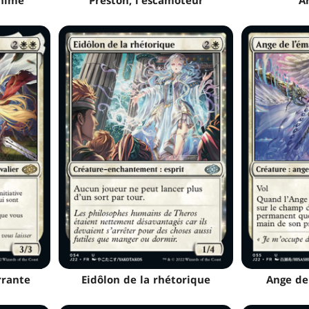
nime
Preston, l'escamoteur
A
rrante
Eidôlon de la rhétorique
Ange de