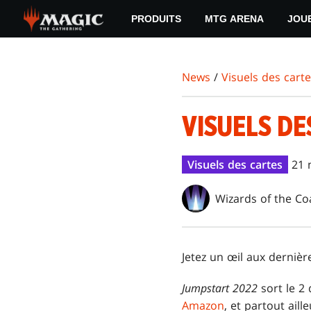
Skip
PRODUITS
MTG ARENA
JOU
to
main
content
News
/
Visuels des cart
VISUELS DE
Visuels des cartes
21 
Wizards of the Co
Jetez un œil aux dernièr
Jumpstart 2022
sort le 2
Amazon
, et partout ail