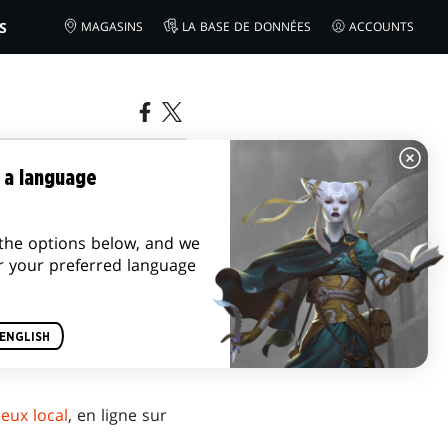
S
MAGASINS
LA BASE DE DONNÉES
ACCOUNTS
22
 a language
the options below, and we
r your preferred language
ENGLISH
eux local
, en ligne sur