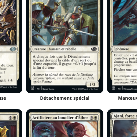
use
Détachement spécial
Manœuv