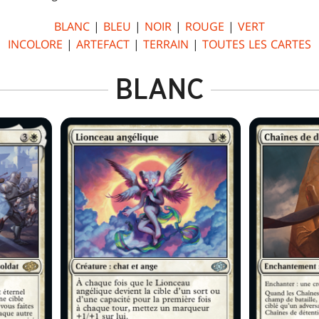
BLANC
|
BLEU
|
NOIR
|
ROUGE
|
VERT
INCOLORE
|
ARTEFACT
|
TERRAIN
|
TOUTES LES CARTES
BLANC