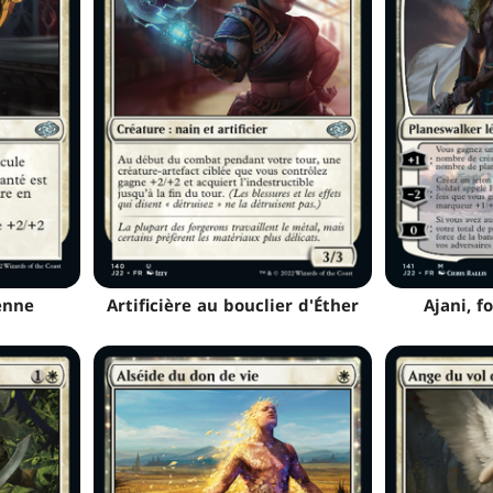
enne
Artificière au bouclier d'Éther
Ajani, f