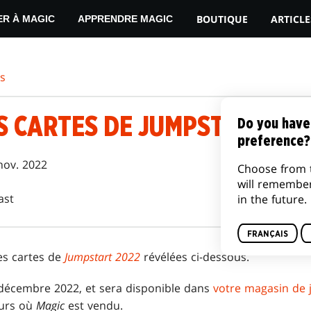
BOUTIQUE
ARTICLE
ER À MAGIC
APPRENDRE MAGIC
es
S CARTES DE JUMPSTART 20
Do you have
preference?
nov. 2022
Choose from 
will remembe
ast
in the future.
FRANÇAIS
es cartes de
Jumpstart 2022
révélées ci-dessous.
 décembre 2022, et sera disponible dans
votre magasin de j
leurs où
Magic
est vendu.