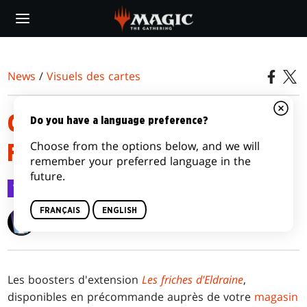
Skip
to
main
content
News
/
Visuels des cartes
CARTES D'ILLUSTRATION LES
Do you have a language preference?
Choose from the options below, and we will
FRICHES D'ELDRAINE
remember your preferred language in the
future.
Visuels des cartes
24 août 2023
FRANÇAIS
ENGLISH
Wizards of the Coast
Les boosters d'extension
Les friches d'Eldraine
,
disponibles en précommande auprès de votre
magasin