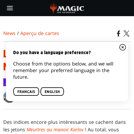
Skip
to
main
content
News
/
Aperçu de cartes
LES JETONS DE MEURTRES AU
Do you have a language preference?
Choose from the options below, and we will
MANOIR KARLOV
remember your preferred language in the
future.
Aperçu de cartes
25 janv. 2024
FRANÇAIS
ENGLISH
Kendall Pepple
Des indices encore plus intéressants se cachent dans
les jetons
Meurtres au manoir Karlov
! Au total, vous