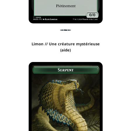
Limon // Une créature mystérieuse
(aide)