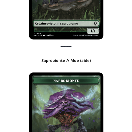
Saprobionte // Mue (aide)