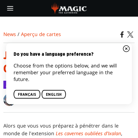
Skip
to
main
content
News
/
Aperçu de cartes
JETONS LES CAVERNES
Do you have a language preference?
Choose from the options below, and we will
OUBLIÉES D'IXALAN
remember your preferred language in the
future.
Aperçu de cartes
3 nov. 2023
FRANÇAIS
ENGLISH
Kendall Pepple
Alors que vous vous préparez à pénétrer dans le
monde de l'extension
Les cavernes oubliées d'Ixalan
,