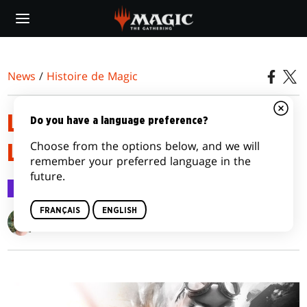
Skip
to
main
content
News
/
Histoire de Magic
L'ORIGINE DE CHANDRA : LA
Do you have a language preference?
Choose from the options below, and we will
LOGIQUE DU FEU
remember your preferred language in the
future.
Histoire de Magic
10 juin 2015
FRANÇAIS
ENGLISH
Doug Beyer