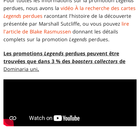
Pour toutes les informations sur la promotion
Legends
perdues, nous avons la
vidéo À la recherche des cartes
Legends
perdues
racontant l'histoire de la découverte
présentée par Marshall Sutcliffe, ou vous pouvez
lire
l'article de Blake Rasmussen
donnant les détails
complets sur la promotion
Legends
perdues.
Les promotions
Legends
perdues peuvent être
trouvées que dans 3 % des
boosters collectors
de
Dominaria uni
.