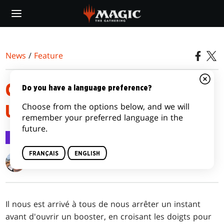
Skip
to
main
content
News
/
Feature
COLLECTIONNER DOMINARIA
Do you have a language preference?
Choose from the options below, and we will
UNITED
remember your preferred language in the
future.
Feature
19 août 2022
FRANÇAIS
ENGLISH
Mike Turian
Il nous est arrivé à tous de nous arrêter un instant
avant d'ouvrir un booster, en croisant les doigts pour