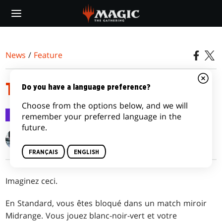
Skip
to
main
content
News
/
Feature
TROUVER LA BONNE VALEUR
Do you have a language preference?
Choose from the options below, and we will
Feature
20 janv. 2017
remember your preferred language in the
future.
Gavin Verhey
FRANÇAIS
ENGLISH
Imaginez ceci.
En Standard, vous êtes bloqué dans un match miroir
Midrange. Vous jouez blanc-noir-vert et votre