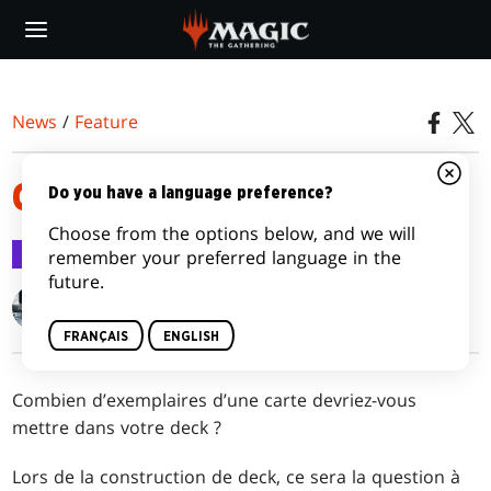
Skip
to
main
content
News
/
Feature
CARTES PUISSANCE QUATRE
Do you have a language preference?
Choose from the options below, and we will
Feature
30 déc. 2016
remember your preferred language in the
future.
Gavin Verhey
FRANÇAIS
ENGLISH
Combien d’exemplaires d’une carte devriez-vous
mettre dans votre deck ?
Lors de la construction de deck, ce sera la question à