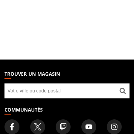
MAGIC:
THE
TROUVER UN MAGASIN
GATHERING
Trouver
FOOTER
un
magasin
COMMUNAUTÉS