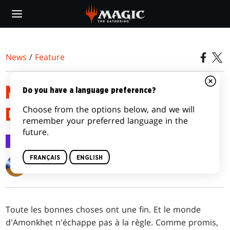
Skip
to
main
content
News
/
Feature
MÉCANIQUES DE L’ÂGE DE LA
Do you have a language preference?
Choose from the options below, and we will
DESTRUCTION
remember your preferred language in the
future.
Feature
17 juin 2017
FRANÇAIS
ENGLISH
Matt Tabak
Toute les bonnes choses ont une fin. Et le monde
d'Amonkhet n'échappe pas à la règle. Comme promis,