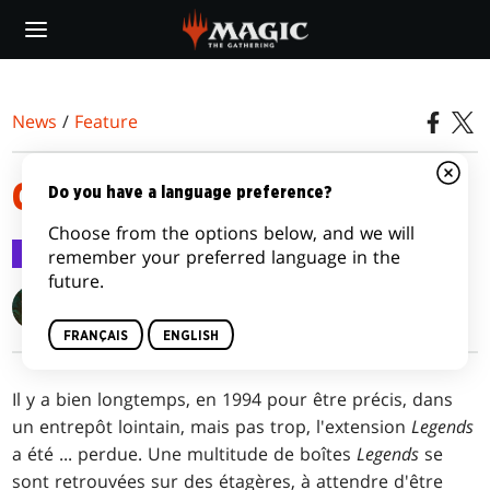
Skip
to
main
content
News
/
Feature
CARTES LEGENDS PERDUES
Do you have a language preference?
Choose from the options below, and we will
Feature
21 juil. 2022
remember your preferred language in the
future.
Blake Rasmussen
FRANÇAIS
ENGLISH
Il y a bien longtemps, en 1994 pour être précis, dans
un entrepôt lointain, mais pas trop, l'extension
Legends
a été
...
perdue. Une multitude de boîtes
Legends
se
sont retrouvées sur des étagères, à attendre d'être