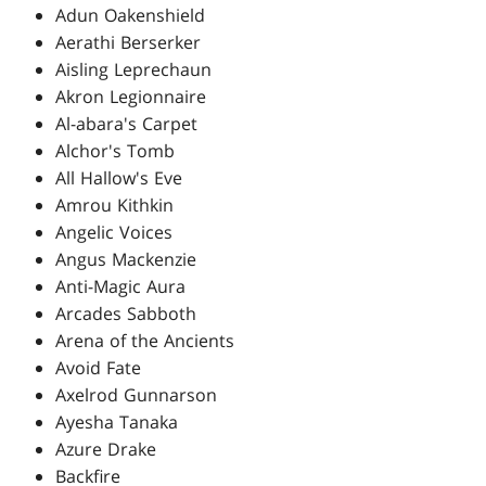
Adun Oakenshield
Aerathi Berserker
Aisling Leprechaun
Akron Legionnaire
Al-abara's Carpet
Alchor's Tomb
All Hallow's Eve
Amrou Kithkin
Angelic Voices
Angus Mackenzie
Anti-Magic Aura
Arcades Sabboth
Arena of the Ancients
Avoid Fate
Axelrod Gunnarson
Ayesha Tanaka
Azure Drake
Backfire