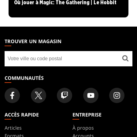
Où jouer à Magic: The Gathering | Le Hobbit
MAGIC:
THE
TROUVER UN MAGASIN
GATHERING
Trouver
FOOTER
un
magasin
COMMUNAUTÉS
ACCÈS RAPIDE
ENTREPRISE
Articles
À propos
Formats
Accounts