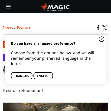
Skip
to
main
content
News
/
Feature
EN ATTENDANT GRENZO
Do you have a language preference?
Choose from the options below, and we will
Feature
18 août 2016
remember your preferred language in the
future.
Gavin Verhey
FRANÇAIS
ENGLISH
Il est de retouuuuur !