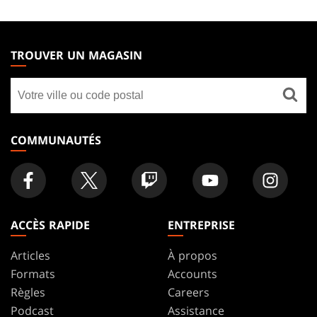
MAGIC:
THE
TROUVER UN MAGASIN
GATHERING
Trouver
FOOTER
un
magasin
COMMUNAUTÉS
ACCÈS RAPIDE
ENTREPRISE
Articles
À propos
Formats
Accounts
Règles
Careers
Podcast
Assistance