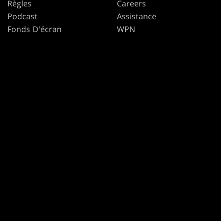
Règles
Careers
Podcast
Assistance
Fonds D'écran
WPN
Affiliate Program
Disclosure
MAGIC
MARQUES
Magic: The Gathering
Dungeons & Dragons
MTG Arena
Duel Masters
Magic.gg
Magic: The Gathering
L’Outil Recherche De
Magasin Et D’Événement
Consulter The Gatherer
Secret Lair
SpellTable