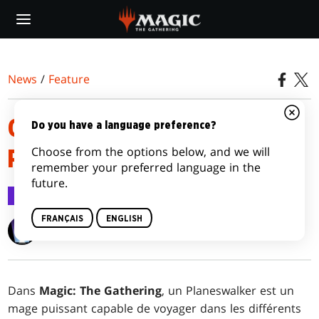
Skip
to
main
content
News
/
Feature
QU'EST-CE QU'UN
Do you have a language preference?
Choose from the options below, and we will
PLANESWALKER ?
remember your preferred language in the
future.
Feature
25 juil. 2008
FRANÇAIS
ENGLISH
Wizards of the Coast
Dans
Magic: The Gathering
, un Planeswalker est un
mage puissant capable de voyager dans les différents