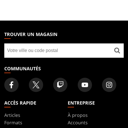
MAGIC:
THE
TROUVER UN MAGASIN
GATHERING
Trouver
FOOTER
un
magasin
COMMUNAUTÉS
ACCÈS RAPIDE
ENTREPRISE
Articles
À propos
Formats
Accounts