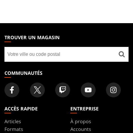
MAGIC:
THE
TROUVER UN MAGASIN
GATHERING
Trouver
FOOTER
un
magasin
COMMUNAUTÉS
ACCÈS RAPIDE
ENTREPRISE
Articles
À propos
Formats
Accounts