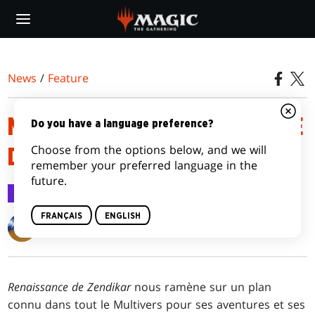
Skip
to
main
content
News
/
Feature
MÉCANIQUES DE RENAISSANCE
Do you have a language preference?
Choose from the options below, and we will
DE ZENDIKAR
remember your preferred language in the
future.
Feature
1 sept. 2020
FRANÇAIS
ENGLISH
Matt Tabak
Renaissance de Zendikar
nous ramène sur un plan
connu dans tout le Multivers pour ses aventures et ses