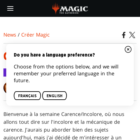
Skip
to
main
content
News
/
Créer Magic
CONCEPT ET EXÉCUTION
Do you have a language preference?
Choose from the options below, and we will
Créer Magic
19 oct. 2015
remember your preferred language in the
future.
Mark Rosewater
FRANÇAIS
ENGLISH
Bienvenue à la semaine Carence/Incolore, où nous
allons tout dire sur l'incolore et la mécanique de
carence. J'aurais pu aborder bien des sujets
aujourd'hui, mais j'ai décidé de m'intéresser à un