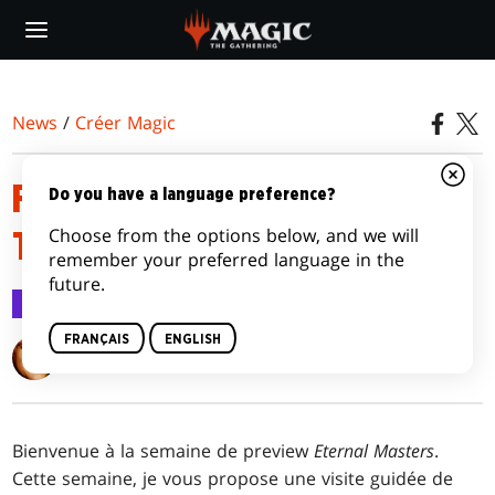
Skip
to
main
content
News
/
Créer Magic
FORMATS ETERNAL PLEIN LA
Do you have a language preference?
Choose from the options below, and we will
TÊTE
remember your preferred language in the
future.
Créer Magic
23 mai 2016
FRANÇAIS
ENGLISH
Mark Rosewater
Bienvenue à la semaine de preview
Eternal Masters
.
Cette semaine, je vous propose une visite guidée de