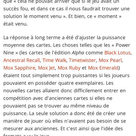
que « cela ne pouvait arriver que si le jeu avait un
succès fou, et dans ce cas il nous faudrait trouver une
solution le moment venu ». Et bien, ce « moment »
était venu.
La réponse à long terme a été d'ajuster la puissance
moyenne des cartes. Les choses telles que les « Power
Nine » (les cartes de l'édition
Alpha
comme
Black Lotus
,
Ancestral Recall
,
Time Walk
,
Timetwister
,
Mox Pearl
,
Mox Sapphire
,
Mox Jet
,
Mox Ruby
et
Mox Emerald
)
étaient tout simplement trop puissantes si les joueurs
pouvaient en posséder quatre exemplaires. Les
nouvelles cartes allaient donc difficilement entrer en
compétition avec d'anciennes cartes si elles ne
pouvaient pas se trouver au même niveau de
puissance. La seule solution a donc été de créer une
manière de jouer où elles n'avaient pas besoin de se
mesurer aux anciennes. Et c'est ainsi que l'idée des