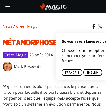
Skip
to
main
content
News
/
Créer Magic
MÉTAMORPHOSE
Do you have a language p
Choose from the options
Créer Magic
25 août 2014
remember your preferre
future.
Mark Rosewater
FRANÇAIS
ENGLISH
Magic
est un jeu évolutif par essence. Je pense que la
raison pour laquelle il se porte aussi bien, et depuis si
longtemps, c'est que l'équipe R&D accepte l'idée que
Magic
soit un système en évolution permanente. Nous