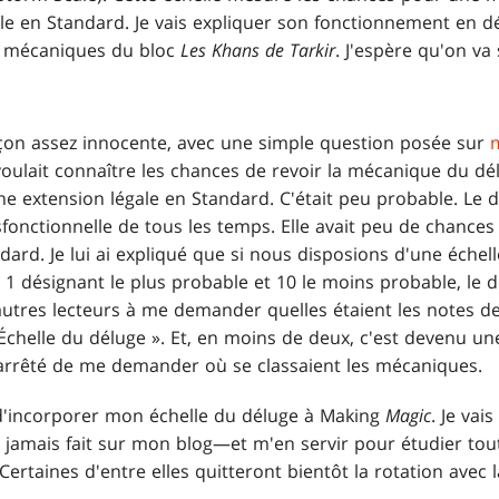
e en Standard. Je vais expliquer son fonctionnement en dét
es mécaniques du bloc
Les Khans de Tarkir
. J'espère qu'on va
on assez innocente, avec une simple question posée sur
voulait connaître les chances de revoir la mécanique du dél
ne extension légale en Standard. C'était peu probable. Le
onctionnelle de tous les temps. Elle avait peu de chances
dard. Je lui ai expliqué que si nous disposions d'une éche
1 désignant le plus probable et 10 le moins probable, le 
autres lecteurs à me demander quelles étaient les notes de
Échelle du déluge ». Et, en moins de deux, c'est devenu un
 arrêté de me demander où se classaient les mécaniques.
é d'incorporer mon échelle du déluge à Making
Magic
. Je vai
ai jamais fait sur mon blog—et m'en servir pour étudier to
 Certaines d'entre elles quitteront bientôt la rotation avec 