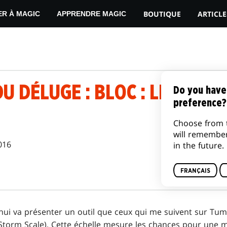
BOUTIQUE
ARTICLE
ER À MAGIC
APPRENDRE MAGIC
DU DÉLUGE : BLOC : LES KHA
Do you have
preference?
Choose from 
will remembe
016
in the future.
FRANÇAIS
hui va présenter un outil que ceux qui me suivent sur Tum
e Storm Scale). Cette échelle mesure les chances pour une 