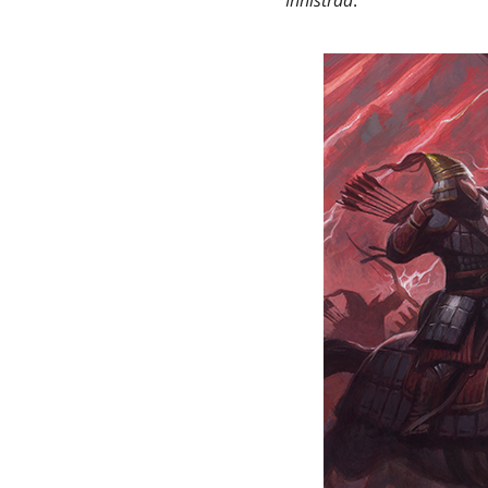
Innistrad
.