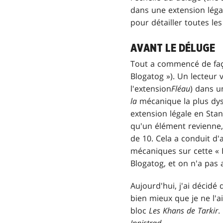
dans une extension légal
pour détailler toutes l
AVANT LE DÉLUGE
Tout a commencé de faç
Blogatog »). Un lecteur 
l'extension
Fléau
) dans u
la
mécanique la plus dysf
extension légale en Stan
qu'un élément revienne, 
de 10. Cela a conduit d'
mécaniques sur cette « 
Blogatog, et on n'a pas
Aujourd'hui, j'ai décid
bien mieux que je ne l'
bloc
Les Khans de Tarkir
.