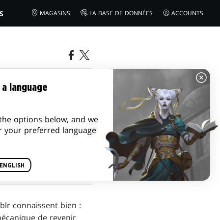
S
MAGASINS
LA BASE DE DONNÉES
ACCOUNTS
NS DE
 a language
the options below, and we
r your preferred language
ENGLISH
blr connaissent bien :
mécanique de revenir