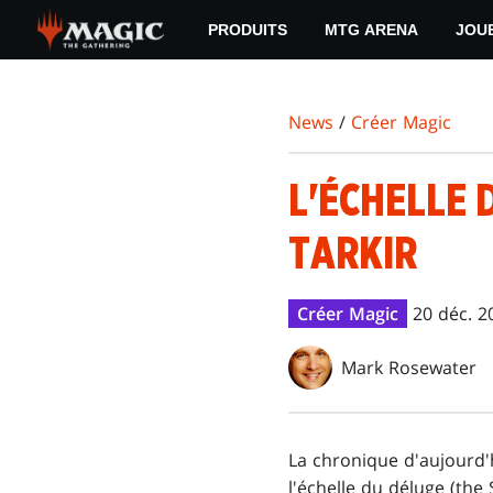
Skip
PRODUITS
MTG ARENA
JOU
to
main
content
News
/
Créer Magic
L'ÉCHELLE 
TARKIR
Créer Magic
20 déc. 2
Mark Rosewater
La chronique d'aujourd'
l'échelle du déluge (th