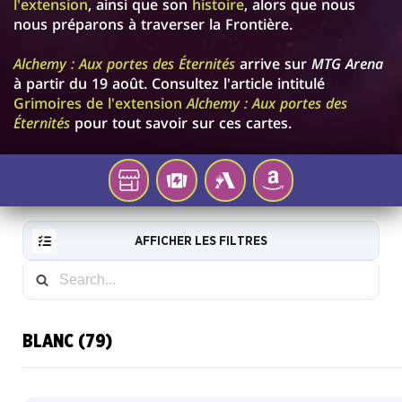
l'extension
, ainsi que son
histoire
, alors que nous
nous préparons à traverser la Frontière.
Alchemy : Aux portes des Éternités
arrive sur
MTG Arena
à partir du 19 août. Consultez l'article intitulé
Grimoires de l'extension
Alchemy : Aux portes des
Éternités
pour tout savoir sur ces cartes.
Votre
TCGPLAYER
MTG
AMAZON
magasin
ARENA
de
AFFICHER LES FILTRES
jeux
local
BLANC (79)
RESET
Par
FILTER
défaut