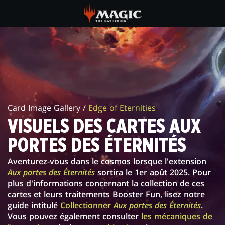
Skip
to
main
VISUELS
content
DES
CARTES
AUX
Card Image Gallery /
Edge of Eternities
PORTES
VISUELS DES CARTES AUX
DES
PORTES DES ÉTERNITÉS
ÉTERNITÉS
Aventurez-vous dans le cosmos lorsque l'extension
Aux portes des Éternités
sortira le 1er août 2025. Pour
plus d'informations concernant la collection de ces
cartes et leurs traitements Booster Fun, lisez notre
guide intitulé
Collectionner
Aux portes des Éternités
.
Vous pouvez également consulter
les mécaniques de