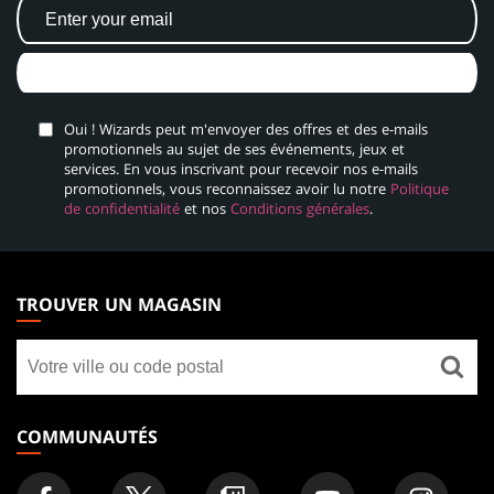
PLUS D'INFOS
Oui ! Wizards peut m'envoyer des offres et des e-mails
promotionnels au sujet de ses événements, jeux et
services. En vous inscrivant pour recevoir nos e-mails
promotionnels, vous reconnaissez avoir lu notre
Politique
de confidentialité
et nos
Conditions générales
.
MAGIC:
THE
TROUVER UN MAGASIN
GATHERING
Trouver
FOOTER
un
magasin
COMMUNAUTÉS