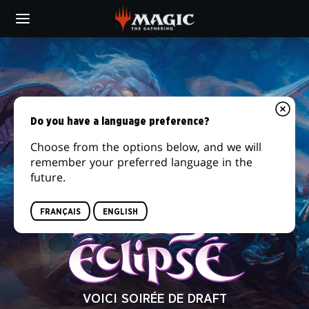
Skip
to
main
LORWYN
content
ÉCLIPSÉ
|
Do you have a language preference?
SOIRÉE
Choose from the options below, and we will
DE
remember your preferred language in the
DRAFT
future.
FRANÇAIS
ENGLISH
VOICI SOIRÉE DE DRAFT