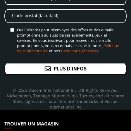
Oui ! Wizards peut m'envoyer des offres et des e-mails
promotionnels au sujet de ses événements, jeux et
services. En vous inscrivant pour recevoir nos e-mails
promotionnels, vous reconnaissez avoir lu notre
Politique
de confidentialité
et nos
Conditions générales
.
PLUS D'INFOS
© 2026 Viacom International Inc. All Rights Reserved.
Nickelodeon, Teenage Mutant Ninja Turtles, and all related
titles, logos and characters are trademarks of Viacom
International Inc.
MAGIC:
THE
TROUVER UN MAGASIN
GATHERING