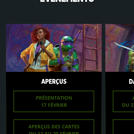
APERÇUS
D
PRÉSENTATION
17 FÉVRIER
DU 2
APERÇUS DES CARTES
DU 17 AU 20 FÉVRIER