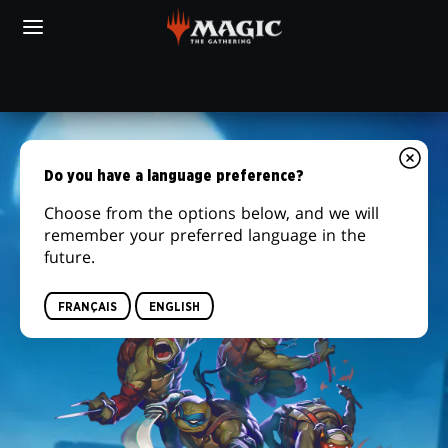
Skip
to
main
PLUS DE DÉTAILLANTS
content
Votre
TCGPLAYER
MTG
AMAZON
magasin
ARENA
MAGIC:
de
jeux
THE
Do you have a language preference?
local
GATHERING
MAINTENANT DISPONIBLE
Choose from the options below, and we will
remember your preferred language in the
|
future.
LES
FRANÇAIS
ENGLISH
TORTUES
NINJA