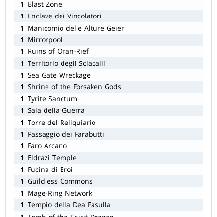
1
Blast Zone
1
Enclave dei Vincolatori
1
Manicomio delle Alture Geier
1
Mirrorpool
1
Ruins of Oran-Rief
1
Territorio degli Sciacalli
1
Sea Gate Wreckage
1
Shrine of the Forsaken Gods
1
Tyrite Sanctum
1
Sala della Guerra
1
Torre del Reliquiario
1
Passaggio dei Farabutti
1
Faro Arcano
1
Eldrazi Temple
1
Fucina di Eroi
1
Guildless Commons
1
Mage-Ring Network
1
Tempio della Dea Fasulla
1
Tomb of the Spirit Dragon