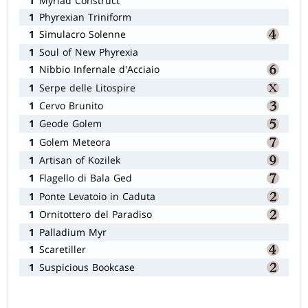
1
Myriad Construct
1
Phyrexian Triniform
1
Simulacro Solenne
1
Soul of New Phyrexia
1
Nibbio Infernale d'Acciaio
1
Serpe delle Litospire
1
Cervo Brunito
1
Geode Golem
1
Golem Meteora
1
Artisan of Kozilek
1
Flagello di Bala Ged
1
Ponte Levatoio in Caduta
1
Ornitottero del Paradiso
1
Palladium Myr
1
Scaretiller
1
Suspicious Bookcase