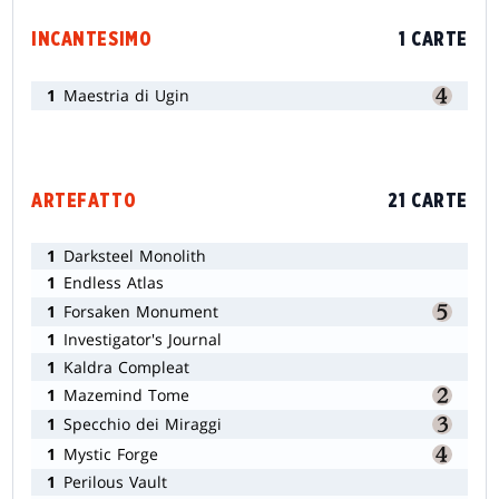
INCANTESIMO
1 CARTE
1
Maestria di Ugin
ARTEFATTO
21 CARTE
1
Darksteel Monolith
1
Endless Atlas
1
Forsaken Monument
1
Investigator's Journal
1
Kaldra Compleat
1
Mazemind Tome
1
Specchio dei Miraggi
1
Mystic Forge
1
Perilous Vault