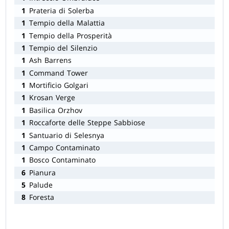
1
Prateria di Solerba
1
Tempio della Malattia
1
Tempio della Prosperità
1
Tempio del Silenzio
1
Ash Barrens
1
Command Tower
1
Mortificio Golgari
1
Krosan Verge
1
Basilica Orzhov
1
Roccaforte delle Steppe Sabbiose
1
Santuario di Selesnya
1
Campo Contaminato
1
Bosco Contaminato
6
Pianura
5
Palude
8
Foresta