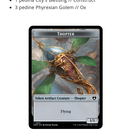
1 pedina City's Blessing // Construct
3 pedine Phyrexian Golem // Ox