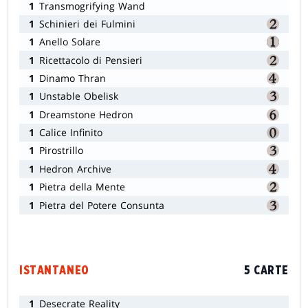
1
Transmogrifying Wand
1
Schinieri dei Fulmini
1
Anello Solare
1
Ricettacolo di Pensieri
1
Dinamo Thran
1
Unstable Obelisk
1
Dreamstone Hedron
1
Calice Infinito
1
Pirostrillo
1
Hedron Archive
1
Pietra della Mente
1
Pietra del Potere Consunta
ISTANTANEO
5 CARTE
1
Desecrate Reality