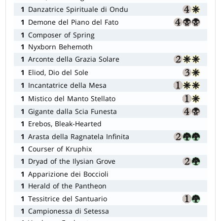
1
Danzatrice Spirituale di Ondu
1
Demone del Piano del Fato
1
Composer of Spring
1
Nyxborn Behemoth
1
Arconte della Grazia Solare
1
Eliod, Dio del Sole
1
Incantatrice della Mesa
1
Mistico del Manto Stellato
1
Gigante dalla Scia Funesta
1
Erebos, Bleak-Hearted
1
Arasta della Ragnatela Infinita
1
Courser of Kruphix
1
Dryad of the Ilysian Grove
1
Apparizione dei Boccioli
1
Herald of the Pantheon
1
Tessitrice del Santuario
1
Campionessa di Setessa