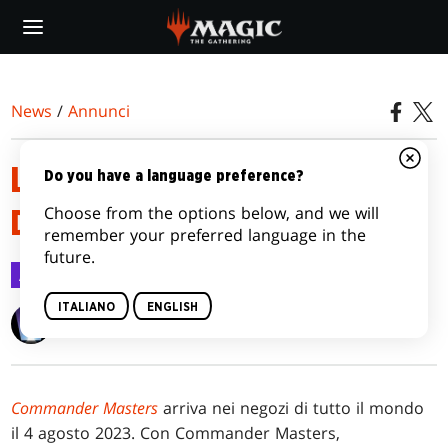
Skip
to
main
content
News
/
Annunci
LISTE DEI MAZZI COMMANDER
Do you have a language preference?
Choose from the options below, and we will
DI COMMANDER MASTERS
remember your preferred language in the
future.
Annunci
18 lug 2023
ITALIANO
ENGLISH
Wizards of the Coast
Commander Masters
arriva nei negozi di tutto il mondo
il 4 agosto 2023. Con Commander Masters,