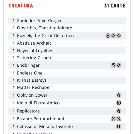
CREATURA
31 CARTE
1
Zhulodok, Void Gorger
1
Omarthis, Ghostfire Initiate
1
Kozilek, the Great Distortion
1
Abstruse Archaic
1
Flayer of Loyalties
1
Skittering Cicada
1
Endbringer
1
Endless One
1
It That Betrays
1
Matter Reshaper
1
Oblivion Sower
1
Idolo di Pietra Antico
1
Replicatore
1
Errante Portaturbinanti
1
Colosso di Metallo Lavorato