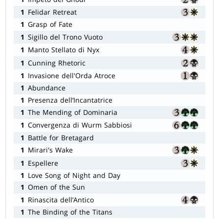
1
Felidar Retreat
1
Grasp of Fate
1
Sigillo del Trono Vuoto
1
Manto Stellato di Nyx
1
Cunning Rhetoric
1
Invasione dell'Orda Atroce
1
Abundance
1
Presenza dell’Incantatrice
1
The Mending of Dominaria
1
Convergenza di Wurm Sabbiosi
1
Battle for Bretagard
1
Mirari's Wake
1
Espellere
1
Love Song of Night and Day
1
Omen of the Sun
1
Rinascita dell’Antico
1
The Binding of the Titans