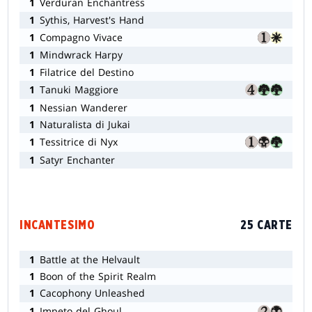
1
Verduran Enchantress
1
Sythis, Harvest's Hand
1
Compagno Vivace
1
Mindwrack Harpy
1
Filatrice del Destino
1
Tanuki Maggiore
1
Nessian Wanderer
1
Naturalista di Jukai
1
Tessitrice di Nyx
1
Satyr Enchanter
INCANTESIMO
25 CARTE
1
Battle at the Helvault
1
Boon of the Spirit Realm
1
Cacophony Unleashed
1
Impeto del Ghoul