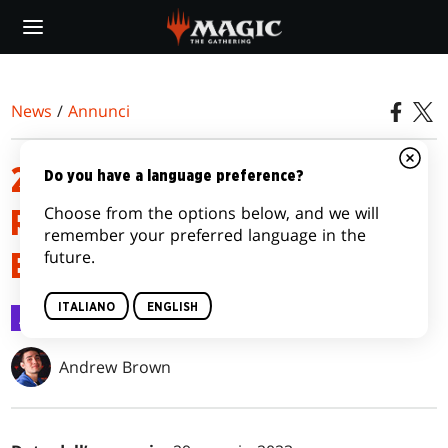
Skip
to
main
content
News
/
Annunci
29 MAGGIO 2023 - ANNUNCIO
Do you have a language preference?
Choose from the options below, and we will
RELATIVO ALLE CARTE
remember your preferred language in the
future.
BANDITE E LIMITATE
ITALIANO
ENGLISH
Annunci
29 mag 2023
Andrew Brown