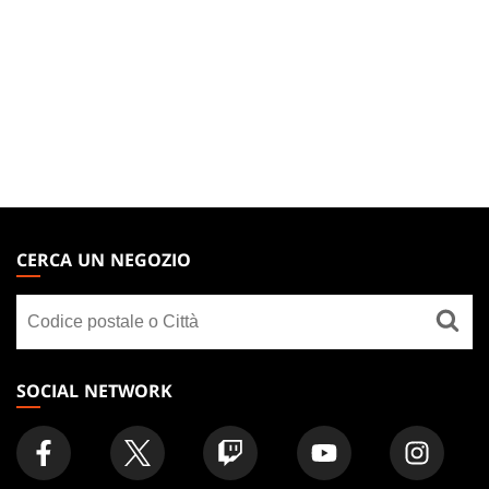
MAGIC:
THE
CERCA UN NEGOZIO
GATHERING
Cerca
FOOTER
un
negozio
SOCIAL NETWORK