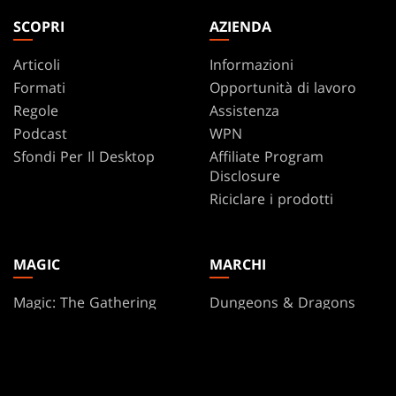
SCOPRI
AZIENDA
Articoli
Informazioni
Formati
Opportunità di lavoro
Regole
Assistenza
Podcast
WPN
Sfondi Per Il Desktop
Affiliate Program
Disclosure
Riciclare i prodotti
MAGIC
MARCHI
Magic: The Gathering
Dungeons & Dragons
MTG Arena
Duel Masters
Magic.gg
Magic: The Gathering
Localizzatore Di Negozi
Ed Eventi