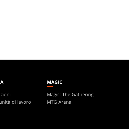
DA
MAGIC
zioni
Magic: The Gathering
nità di lavoro
MTG Arena
nza
Magic.gg
Localizzatore Di Negozi
Ed Eventi
te Program