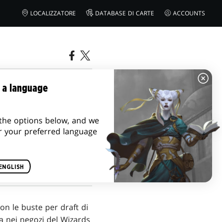
LOCALIZZATORE
DATABASE DI CARTE
ACCOUNTS
 PHYREXIA:
 a language
the options below, and we
r your preferred language
ENGLISH
on le buste per draft di
a nei negozi del Wizards