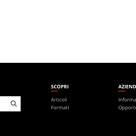
SCOPRI
AZIEN
Articoli
Informa
Formati
Opportu
Regole
Assiste
Podcast
WPN
Sfondi Per Il Desktop
Affilia