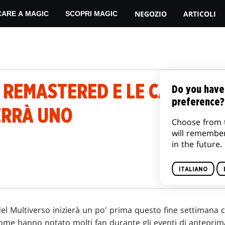
NEGOZIO
ARTICOLI
CARE A MAGIC
SCOPRI MAGIC
REMASTERED E LE CARTE DI
Do you have
preference?
ERRÀ UNO
Choose from 
will remembe
in the future.
ITALIANO
el Multiverso inizierà un po' prima questo fine settimana c
Come hanno notato molti fan durante gli eventi di anteprim