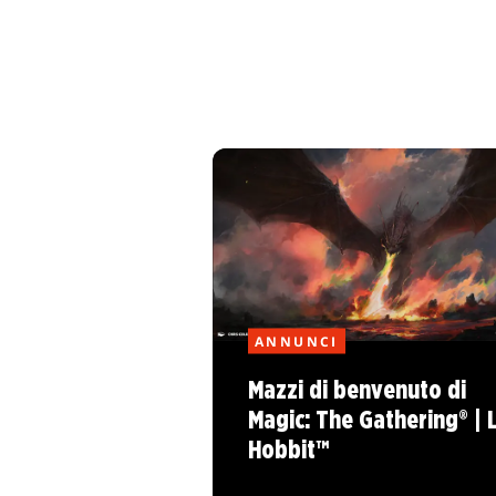
ANNUNCI
Mazzi di benvenuto di
Magic: The Gathering® | 
Hobbit™