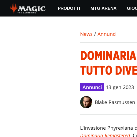
Skip
PRODOTTI
MTG ARENA
GIO
to
main
content
News
/
Annunci
DOMINARIA 
TUTTO DIV
Annunci
13 gen 2023
Blake Rasmussen
L'invasione Phyrexiana d
Dominaria Remastered
. 