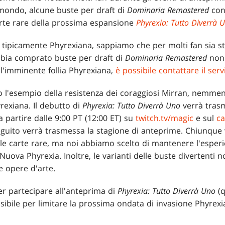
 mondo, alcune buste per draft di
Dominaria Remastered
con
arte rare della prossima espansione
Phyrexia: Tutto Diverrà 
ipicamente Phyrexiana, sappiamo che per molti fan sia st
bia comprato buste per draft di
Dominaria Remastered
non 
ll'imminente follia Phyrexiana,
è possibile contattare il servi
 l'esempio della resistenza dei coraggiosi Mirran, nemme
yrexiana. Il debutto di
Phyrexia: Tutto Diverrà Uno
verrà tras
a partire dalle 9:00 PT (12:00 ET) su
twitch.tv/magic
e sul
ca
eguito verrà trasmessa la stagione di anteprime. Chiunque
le carte rare, ma noi abbiamo scelto di mantenere l'esper
 Nuova Phyrexia. Inoltre, le varianti delle buste divertenti
e opere d'arte.
per partecipare all'anteprima di
Phyrexia: Tutto Diverrà Uno
(q
sibile per limitare la prossima ondata di invasione Phyrexi