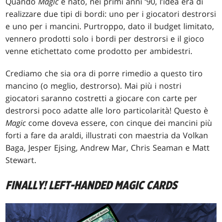
Quando
Magic
è nato, nei primi anni ‘90, l’idea era di
realizzare due tipi di bordi: uno per i giocatori destrorsi
e uno per i mancini. Purtroppo, dato il budget limitato,
vennero prodotti solo i bordi per destrorsi e il gioco
venne etichettato come prodotto per ambidestri.
Crediamo che sia ora di porre rimedio a questo tiro
mancino (o meglio, destrorso). Mai più i nostri
giocatori saranno costretti a giocare con carte per
destrorsi poco adatte alle loro particolarità! Questo è
Magic
come doveva essere, con cinque dei mancini più
forti a fare da araldi, illustrati con maestria da Volkan
Baga, Jesper Ejsing, Andrew Mar, Chris Seaman e Matt
Stewart.
FINALLY! LEFT-HANDED MAGIC CARDS