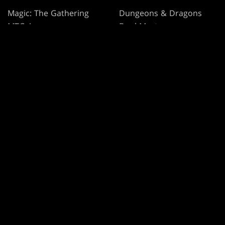
Magic: The Gathering
Dungeons & Dragons
MTG Arena
Duel Masters
Magic.gg
Magic: The Gathering
Localizzatore Di Negozi
Ed Eventi
Database di carte
Secret Lair
SpellTable
TERMINI DI UTILIZZO
CODICE DI CONDOTTA
INFORMATIVA SULLA PRIVACY