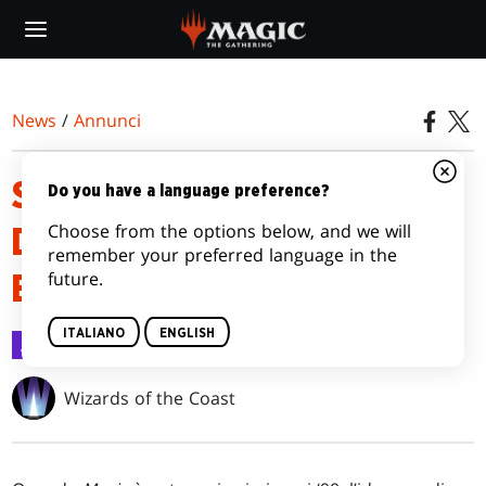
Skip
to
main
content
News
/
Annunci
SECRET LAIR CONOSCE LA
Do you have a language preference?
Choose from the options below, and we will
DIFFERENZA TRA LA SINISTRA
remember your preferred language in the
future.
E L’ALTRA SINISTRA
ITALIANO
ENGLISH
Annunci
1 apr 2022
Wizards of the Coast