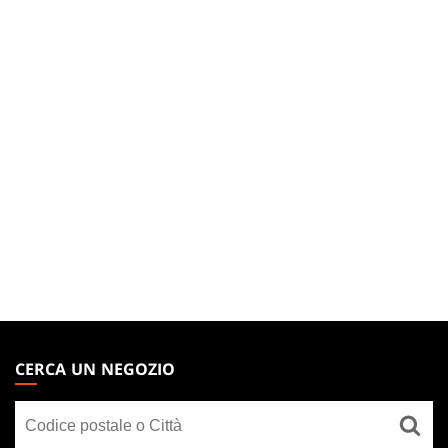
MAGIC:
THE
CERCA UN NEGOZIO
GATHERING
Cerca
FOOTER
un