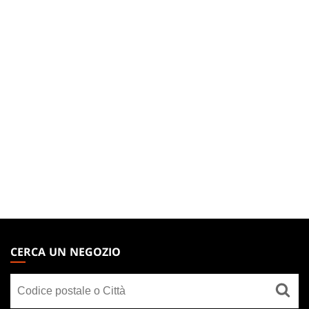
MAGIC:
THE
CERCA UN NEGOZIO
GATHERING
Cerca
FOOTER
un