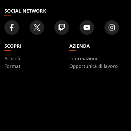
negozio
SOCIAL NETWORK
SCOPRI
AZIENDA
Articoli
Informazioni
Formati
Opportunità di lavoro
Regole
Assistenza
Podcast
WPN
Sfondi Per Il Desktop
Affiliate Program
Disclosure
Riciclare i prodotti
MAGIC
MARCHI