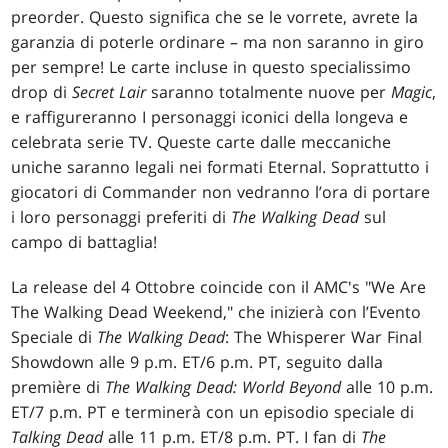
preorder. Questo significa che se le vorrete, avrete la
garanzia di poterle ordinare – ma non saranno in giro
per sempre! Le carte incluse in questo specialissimo
drop di
Secret Lair
saranno totalmente nuove per
Magic
,
e raffigureranno I personaggi iconici della longeva e
celebrata serie TV. Queste carte dalle meccaniche
uniche saranno legali nei formati Eternal. Soprattutto i
giocatori di Commander non vedranno l’ora di portare
i loro personaggi preferiti di
The Walking Dead
sul
campo di battaglia!
La release del 4 Ottobre coincide con il AMC's "We Are
The Walking Dead Weekend," che inizierà con l’Evento
Speciale di
The Walking Dead
: The Whisperer War Final
Showdown alle 9 p.m. ET/6 p.m. PT, seguito dalla
première di
The Walking Dead: World Beyond
alle 10 p.m.
ET/7 p.m. PT e terminerà con un episodio speciale di
Talking Dead
alle 11 p.m. ET/8 p.m. PT. I fan di
The