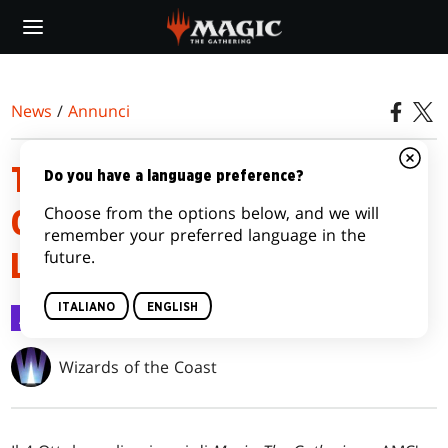
Skip
to
main
content
News
/
Annunci
THE WALKING DEAD
Do you have a language preference?
Choose from the options below, and we will
ONDEGGIA FINO A SECRET
remember your preferred language in the
future.
LAIR
ITALIANO
ENGLISH
Annunci
28 set 2020
Wizards of the Coast