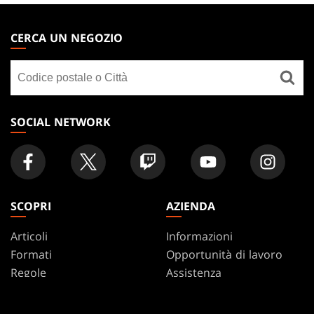
MAGIC:
THE
CERCA UN NEGOZIO
GATHERING
Cerca
FOOTER
un
negozio
SOCIAL NETWORK
SCOPRI
AZIENDA
Articoli
Informazioni
Formati
Opportunità di lavoro
Regole
Assistenza
Podcast
WPN
Sfondi Per Il Desktop
Affiliate Program