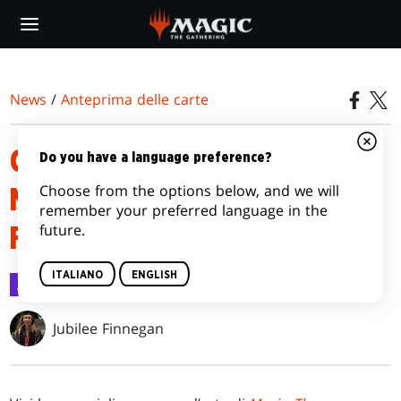
Skip
to
main
content
News
/
Anteprima delle carte
CARTE CON ILLUSTRAZIONE DI
Do you have a language preference?
Choose from the options below, and we will
MAGIC: THE GATHERING®—
remember your preferred language in the
future.
FINAL FANTASY™
ITALIANO
ENGLISH
Anteprima delle carte
30 mag 2025
Jubilee Finnegan