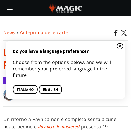
Skip
to
main
content
News
/
Anteprima delle carte
LE PEDINE DI RAVNICA
Do you have a language preference?
Choose from the options below, and we will
REMASTERED
remember your preferred language in the
future.
Anteprima delle carte
12 dic 2023
ITALIANO
ENGLISH
Kendall Pepple
Un ritorno a Ravnica non è completo senza alcune
fidate pedine e
Ravnica Remastered
presenta 19