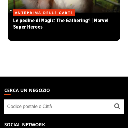
ANTEPRIMA DELLE CARTE
Le pedine di Magic: The Gathering® | Marvel
Super Heroes
MAGIC:
THE
CERCA UN NEGOZIO
GATHERING
Cerca
FOOTER
un
negozio
SOCIAL NETWORK