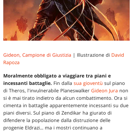
Gideon, Campione di Giustizia
| Illustrazione di
David
Rapoza
Moralmente obbligato a viaggiare tra piani e
incessanti battaglie.
Fin dalla
sua gioventù
sul piano
di Theros, l'invulnerabile Planeswalker
Gideon Jura
non
si è mai tirato indietro da alcun combattimento. Ora si
cimenta in battaglie apparentemente incessanti su due
piani diversi. Sul piano di Zendikar ha giurato di
difendere la popolazione dalla distruzione delle
progenie Eldrazi... ma i mostri continuano a