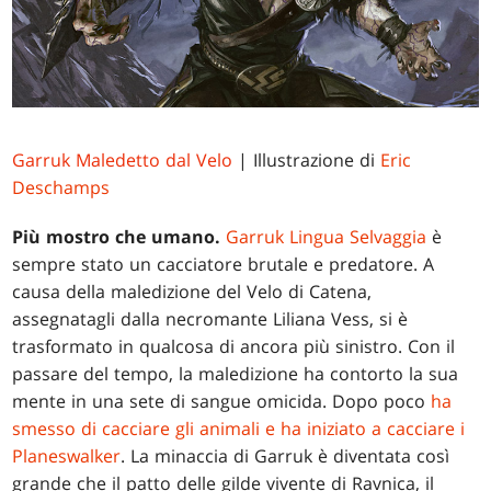
Garruk Maledetto dal Velo
| Illustrazione di
Eric
Deschamps
Più mostro che umano.
Garruk Lingua Selvaggia
è
sempre stato un cacciatore brutale e predatore. A
causa della maledizione del Velo di Catena,
assegnatagli dalla necromante Liliana Vess, si è
trasformato in qualcosa di ancora più sinistro. Con il
passare del tempo, la maledizione ha contorto la sua
mente in una sete di sangue omicida. Dopo poco
ha
smesso di cacciare gli animali e ha iniziato a cacciare i
Planeswalker
. La minaccia di Garruk è diventata così
grande che il patto delle gilde vivente di Ravnica, il