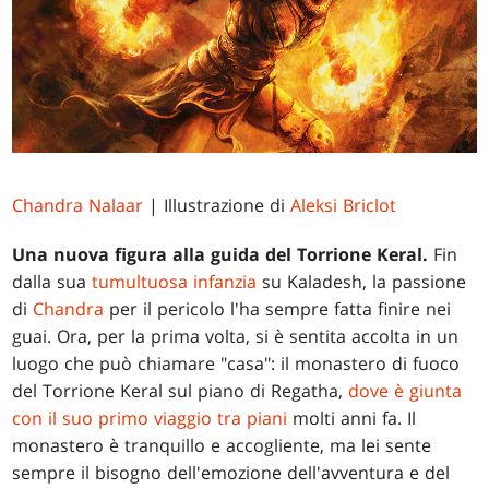
Chandra Nalaar
| Illustrazione di
Aleksi Briclot
Una nuova figura alla guida del Torrione Keral.
Fin
dalla sua
tumultuosa infanzia
su Kaladesh, la passione
di
Chandra
per il pericolo l'ha sempre fatta finire nei
guai. Ora, per la prima volta, si è sentita accolta in un
luogo che può chiamare "casa": il monastero di fuoco
del Torrione Keral sul piano di Regatha,
dove è giunta
con il suo primo viaggio tra piani
molti anni fa. Il
monastero è tranquillo e accogliente, ma lei sente
sempre il bisogno dell'emozione dell'avventura e del