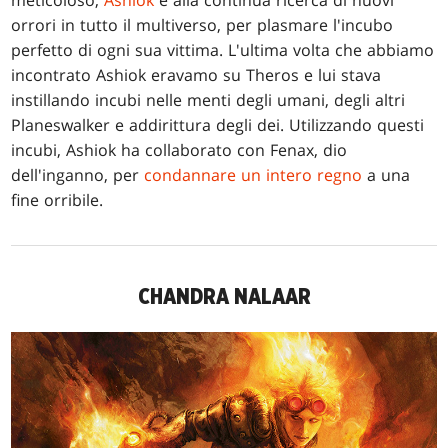
meticoloso,
Ashiok
è alla continua ricerca di nuovi
orrori in tutto il multiverso, per plasmare l'incubo
perfetto di ogni sua vittima. L'ultima volta che abbiamo
incontrato Ashiok eravamo su Theros e lui stava
instillando incubi nelle menti degli umani, degli altri
Planeswalker e addirittura degli dei. Utilizzando questi
incubi, Ashiok ha collaborato con Fenax, dio
dell'inganno, per
condannare un intero regno
a una
fine orribile.
CHANDRA NALAAR