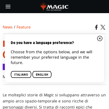
Skip
to
main
content
News
/
Feature
I NOSTRI PLANESWALKER
Do you have a language preference?
Choose from the options below, and we will
(2015)
remember your preferred language in the
future.
Feature
19 ago 2015
ITALIANO
ENGLISH
Mel Li
Le molteplici storie di
Magic
si sviluppano attraverso un
ampio arco spazio-temporale e sono ricche di
personaggi diversi. Si tratta di racconti epici che