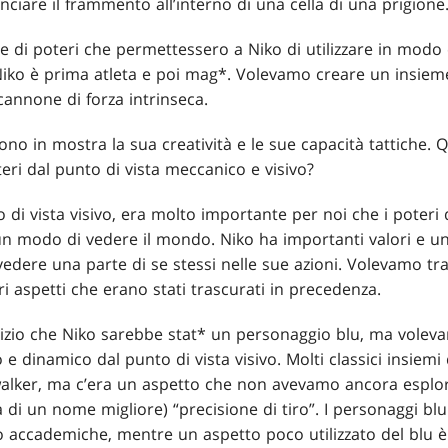
ciare il frammento all’interno di una cella di una prigione
 di poteri che permettessero a Niko di utilizzare in modo c
 Niko è prima atleta e poi mag*. Volevamo creare un insieme 
 cannone di forza intrinseca.
tono in mostra la sua creatività e le sue capacità tattiche. 
teri dal punto di vista meccanico e visivo?
o di vista visivo, era molto importante per noi che i poteri 
n modo di vedere il mondo. Niko ha importanti valori e un
 vedere una parte di se stessi nelle sue azioni. Volevamo tr
ri aspetti che erano stati trascurati in precedenza.
inizio che Niko sarebbe stat* un personaggio blu, ma vole
 e dinamico dal punto di vista visivo. Molti classici insiemi
neswalker, ma c’era un aspetto che non avevamo ancora espl
i un nome migliore) “precisione di tiro”. I personaggi blu
 o accademiche, mentre un aspetto poco utilizzato del blu è