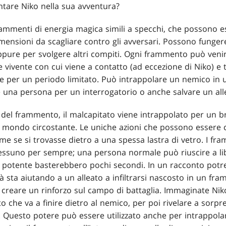
ntare Niko nella sua avventura?
rammenti di energia magica simili a specchi, che possono e
mensioni da scagliare contro gli avversari. Possono funger
pure per svolgere altri compiti. Ogni frammento può venire
e vivente con cui viene a contatto (ad eccezione di Niko) e 
e per un periodo limitato. Può intrappolare un nemico in
e una persona per un interrogatorio o anche salvare un all
no del frammento, il malcapitato viene intrappolato per un 
 il mondo circostante. Le uniche azioni che possono esser
ome se si trovasse dietro a una spessa lastra di vetro. I f
nessuno per sempre; una persona normale può riuscire a lib
 potente basterebbero pochi secondi. In un racconto pot
ltà sta aiutando a un alleato a infiltrarsi nascosto in un fr
 creare un rinforzo sul campo di battaglia. Immaginate Nik
 che va a finire dietro al nemico, per poi rivelare a sorpr
. Questo potere può essere utilizzato anche per intrappola