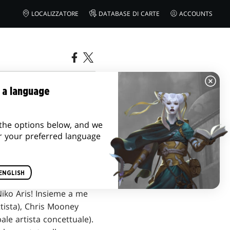
LOCALIZZATORE
DATABASE DI CARTE
ACCOUNTS
 a language
the options below, and we
r your preferred language
ENGLISH
thering
e oggi ho
Niko Aris! Insieme a me
ttista), Chris Mooney
ale artista concettuale).