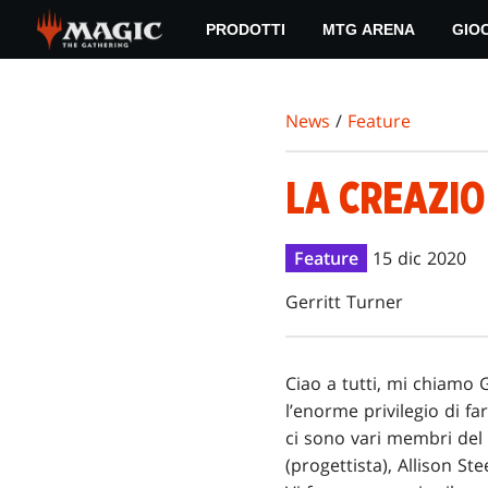
Skip
PRODOTTI
MTG ARENA
GIO
to
main
content
News
/
Feature
LA CREAZIO
Feature
15 dic 2020
Gerritt Turner
Ciao a tutti, mi chiamo G
l’enorme privilegio di f
ci sono vari membri del 
(progettista), Allison St