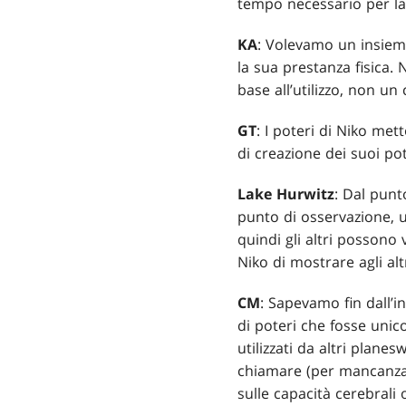
tempo necessario per lan
KA
: Volevamo un insieme
la sua prestanza fisica.
base all’utilizzo, non un
GT
: I poteri di Niko met
di creazione dei suoi po
Lake Hurwitz
: Dal punt
punto di osservazione, u
quindi gli altri possono
Niko di mostrare agli alt
CM
: Sapevamo fin dall’
di poteri che fosse unico
utilizzati da altri pla
chiamare (per mancanza d
sulle capacità cerebrali