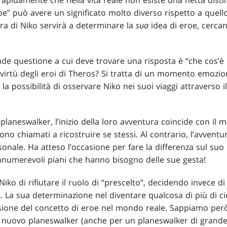
pidamente che nella vita reale non esiste una netta disti
e” può avere un significato molto diverso rispetto a quell
ra di Niko servirà a determinare la
sua
idea di eroe, cerca
ande questione a cui deve trovare una risposta è “che cos’è
e virtù degli eroi di Theros? Si tratta di un momento emozion
 possibilità di osservare Niko nei suoi viaggi attraverso il
i planeswalker, l’inizio della loro avventura coincide con i
sono chiamati a ricostruire se stessi. Al contrario, l’avventur
onale. Ha atteso l’occasione per fare la differenza sul su
nnumerevoli piani che hanno bisogno delle sue gesta!
i Niko di rifiutare il ruolo di “prescelto”, decidendo invece 
. La sua determinazione nel diventare qualcosa di più di ci
ssione del concetto di eroe nel mondo reale. Sappiamo però
 nuovo planeswalker (anche per un planeswalker di grande e