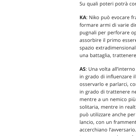
Su quali poteri potrà co
KA
: Niko può evocare f
formare armi di varie di
pugnali per perforare op
assorbire il primo esser
spazio extradimensional
una battaglia, trattener
AS
: Una volta all’inter
in grado di influenzare
osservarlo e parlarci, c
in grado di trattenere 
mentre a un nemico più
solitaria, mentre in rea
può utilizzare anche per
lancio, con un frammento
accerchiano l’avversario