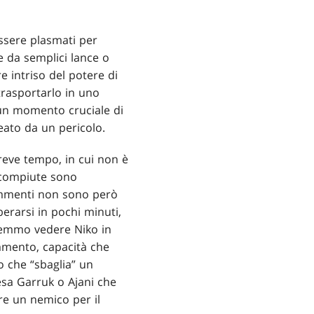
ssere plasmati per
e da semplici lance o
 intriso del potere di
trasportarlo in uno
 un momento cruciale di
eato da un pericolo.
breve tempo, in cui non è
e compiute sono
rammenti non sono però
erarsi in pochi minuti,
remmo vedere Niko in
ammento, capacità che
o che “sbaglia” un
esa Garruk o Ajani che
re un nemico per il