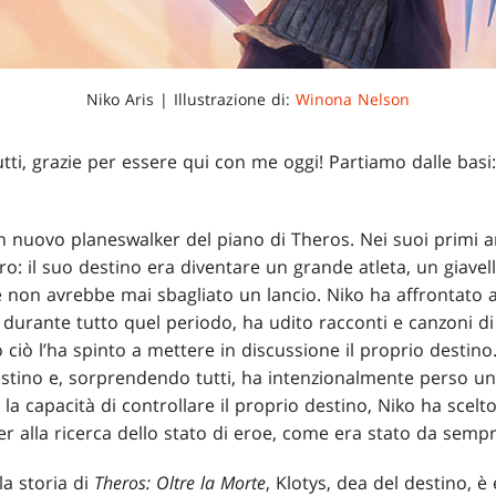
Niko Aris | Illustrazione di:
Winona Nelson
tutti, grazie per essere qui con me oggi! Partiamo dalle basi:
n nuovo planeswalker del piano di Theros. Nei suoi primi an
o: il suo destino era diventare un grande atleta, un giave
e non avrebbe mai sbagliato un lancio. Niko ha affrontato 
 durante tutto quel periodo, ha udito racconti e canzoni di
to ciò l’ha spinto a mettere in discussione il proprio destino.
destino e, sorprendendo tutti, ha intenzionalmente perso u
 capacità di controllare il proprio destino, Niko ha scel
er alla ricerca dello stato di eroe, come era stato da sempr
la storia di
Theros: Oltre la Morte
, Klotys, dea del destino, è