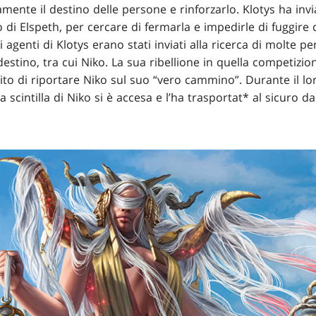
ente il destino delle persone e rinforzarlo. Klotys ha invi
 di Elspeth, per cercare di fermarla e impedirle di fuggire d
ri agenti di Klotys erano stati inviati alla ricerca di molte
destino, tra cui Niko. La sua ribellione in quella competizio
to di riportare Niko sul suo “vero cammino”. Durante il lor
la scintilla di Niko si è accesa e l’ha trasportat* al sicuro d