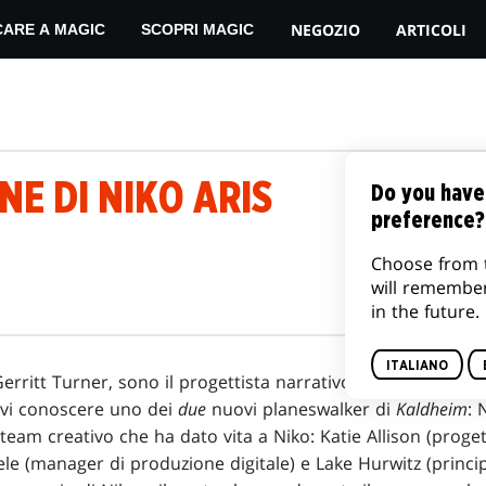
NEGOZIO
ARTICOLI
CARE A MAGIC
SCOPRI MAGIC
NE DI NIKO ARIS
Do you have
preference?
Choose from 
will remembe
in the future.
ITALIANO
erritt Turner, sono il progettista narrativo di
Magic
:
The Ga
arvi conoscere uno dei
due
nuovi planeswalker di
Kaldheim
: 
team creativo che ha dato vita a Niko: Katie Allison (proge
eele (manager di produzione digitale) e Lake Hurwitz (princip