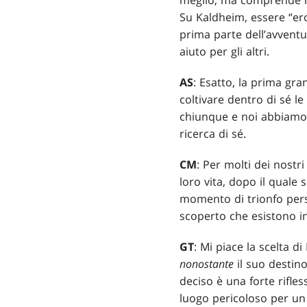
meglio, ma comprende ra
Su Kaldheim, essere “ero
prima parte dell’avventu
aiuto per gli altri.
AS
: Esatto, la prima gr
coltivare dentro di sé l
chiunque e noi abbiamo la
ricerca di sé.
CM
: Per molti dei nostr
loro vita, dopo il quale 
momento di trionfo pers
scoperto che esistono i
GT
: Mi piace la scelta d
nonostante
il suo destino
deciso è una forte rifle
luogo pericoloso per un