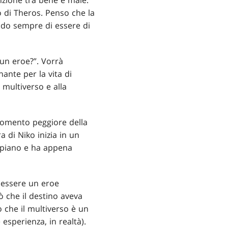
nzione tra bene e male.
o di Theros. Penso che la
ndo sempre di essere di
 un eroe?”. Vorrà
ante per la vita di
 multiverso e alla
l momento peggiore della
a di Niko inizia in un
o piano e ha appena
di essere un eroe
ò che il destino aveva
 che il multiverso è un
sperienza, in realtà).