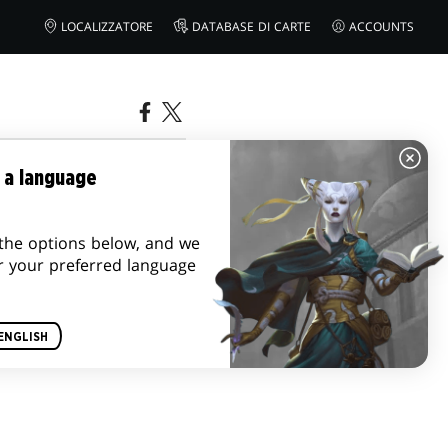
LOCALIZZATORE
DATABASE DI CARTE
ACCOUNTS
IA
 a language
the options below, and we
r your preferred language
ENGLISH