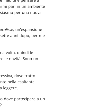
e inedite e pensare a
armi pari in un ambiente
ntusiasmo per una nuova
ocalisse
, un’espansione
ssette anni dopo, per me
ma volta, quindi le
rire le novità. Sono un
essiva, dove tratto
ante nella esaltante
a leggere.
io dove partecipare a un
?