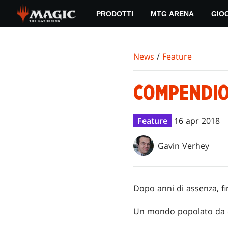
Skip
PRODOTTI
MTG ARENA
GIO
to
main
content
News
/
Feature
COMPENDIO
Feature
16 apr 2018
Gavin Verhey
Dopo anni di assenza, f
Un mondo popolato da er