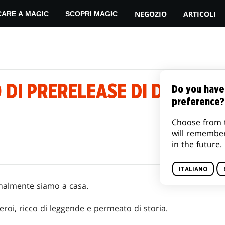
NEGOZIO
ARTICOLI
CARE A MAGIC
SCOPRI MAGIC
 DI PRERELEASE DI DOMINAR
Do you have
preference?
Choose from 
will remembe
in the future.
ITALIANO
inalmente siamo a casa.
oi, ricco di leggende e permeato di storia.