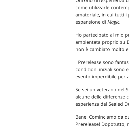
Offrono un’esperienza u
come utilizzarle contem
amatoriale, in cui tutti
espansione di
Magic
.
Ho partecipato al mio p
ambientata proprio su D
non è cambiato molto e 
I Prerelease sono fantast
condizioni iniziali sono e
evento imperdibile per a
Se sei un veterano del S
alcune delle differenze 
esperienza del Sealed De
Bene. Cominciamo da que
Prerelease! Dopotutto, 