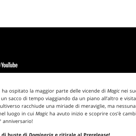
 ha ospitato la maggior parte delle vicende di
Magic
nei suo
 un sacco di tempo viaggiando da un piano all’altro e visi
Multiverso racchiude una miriade di meraviglie, ma nessun
nel luogo in cui
Magic
ha avuto inizio e scoprire cos’è cambi
 anniversario!
 di buste di
Dominaria
e ritirale al Prerelease!