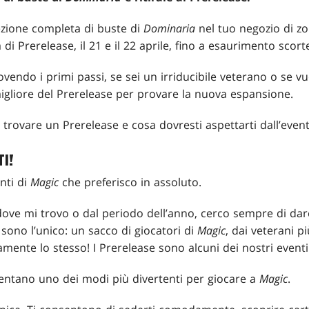
zione completa di buste di
Dominaria
nel tuo negozio di zon
 di Prerelease, il 21 e il 22 aprile, fino a esaurimento scort
endo i primi passi, se sei un irriducibile veterano o se vu
migliore del Prerelease per provare la nuova espansione.
trovare un Prerelease e cosa dovresti aspettarti dall’even
I!
nti di
Magic
che preferisco in assoluto.
ve mi trovo o dal periodo dell’anno, cerco sempre di dar
 sono l’unico: un sacco di giocatori di
Magic
, dai veterani pi
mente lo stesso! I Prerelease sono alcuni dei nostri eventi
ntano uno dei modi più divertenti per giocare a
Magic
.