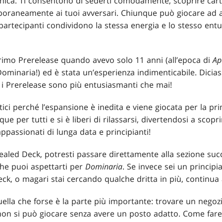
nica. Ti consentono di sederti comodamente, scoprire cart
poraneamente ai tuoi avversari. Chiunque può giocare ad 
 i partecipanti condividono la stessa energia e lo stesso e
rimo Prerelease quando avevo solo 11 anni (all’epoca di
Ap
ominaria!) ed è stata un’esperienza indimenticabile. Dicia
i Prerelease sono più entusiasmanti che mai!
ici perché l’espansione è inedita e viene giocata per la pri
que per tutti e si è liberi di rilassarsi, divertendosi a scop
ppassionati di lunga data e principianti!
ealed Deck, potresti passare direttamente alla sezione succ
che puoi aspettarti per
Dominaria
. Se invece sei un principi
ck, o magari stai cercando qualche dritta in più, continua 
lla che forse è la parte più importante: trovare un negoz
non si può giocare senza avere un posto adatto. Come fare