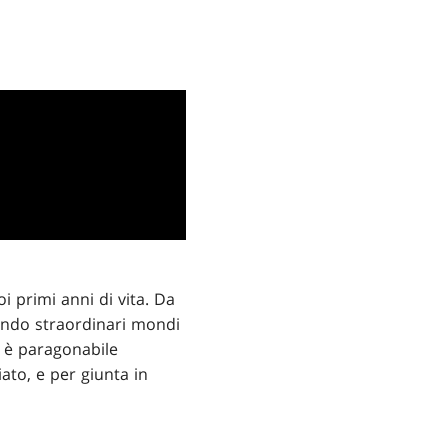
i primi anni di vita. Da
tando straordinari mondi
a è paragonabile
ato, e per giunta in