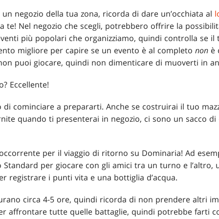
un negozio della tua zona, ricorda di dare un’occhiata al
l
 te! Nel negozio che scegli, potrebbero offrire la possibilità 
eventi più popolari che organizziamo, quindi controlla se il
mento migliore per capire se un evento è al completo
non
è 
non puoi giocare, quindi non dimenticare di muoverti in an
o? Eccellente!
di cominciare a prepararti. Anche se costruirai il tuo mazz
rnite quando ti presenterai in negozio, ci sono un sacco di
’occorrente per il viaggio di ritorno su Dominaria! Ad ese
Standard per giocare con gli amici tra un turno e l’altro, u
 registrare i punti vita e una bottiglia d’acqua.
urano circa 4-5 ore, quindi ricorda di non prendere altri i
er affrontare tutte quelle battaglie, quindi potrebbe fart